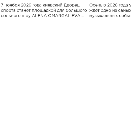
большого концерта во Дворце
Украине: где со
7 ноября 2026 года киевский Дворец
Осенью 2026 года у
спорта
спорта станет площадкой для большого
ждет одно из самы
сольного шоу ALENA OMARGALIEVA.
музыкальных событ
Концерт получил символичное название
«Не пьяная — влюбленная».