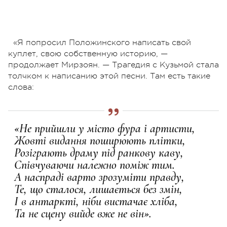
«Я попросил Положинского написать свой
куплет, свою собственную историю, —
продолжает Мирзоян. — Трагедия с Кузьмой стала
толчком к написанию этой песни. Там есть такие
слова:
«Не прийшли у місто фура і артисти,
Жовті видання поширюють плітки,
Розіграють драму під ранкову каву,
Співчуваючи належно поміж тим.
А наспраді варто зрозуміти правду,
Те, що сталося, лишається без змін,
І в антаркті, ніби вистачає хліба,
Та не сцену вийде вже не він».