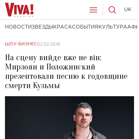
UK
НОВОСТИ
ЗВЕЗДЫ
КРАСА
СОБЫТИЯ
КУЛЬТУРА
АФ
02.02.2018
ШОУ-БИЗНЕС
На сцену вийде вже не він:
Мирзоян и Положинский
презентовали песню к годовщине
смерти Кузьмы