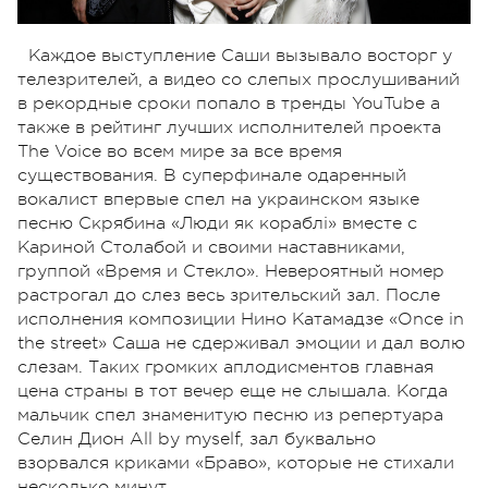
Каждое выступление Саши вызывало восторг у
телезрителей, а видео со слепых прослушиваний
в рекордные сроки попало в тренды YouTube а
также в рейтинг лучших исполнителей проекта
The Voice во всем мире за все время
существования. В суперфинале одаренный
вокалист впервые спел на украинском языке
песню Скрябина «Люди як кораблі» вместе с
Кариной Столабой и своими наставниками,
группой «Время и Стекло». Невероятный номер
растрогал до слез весь зрительский зал. После
исполнения композиции Нино Катамадзе «Once in
the street» Саша не сдерживал эмоции и дал волю
слезам. Таких громких аплодисментов главная
цена страны в тот вечер еще не слышала. Когда
мальчик спел знаменитую песню из репертуара
Селин Дион All by myself, зал буквально
взорвался криками «Браво», которые не стихали
несколько минут.