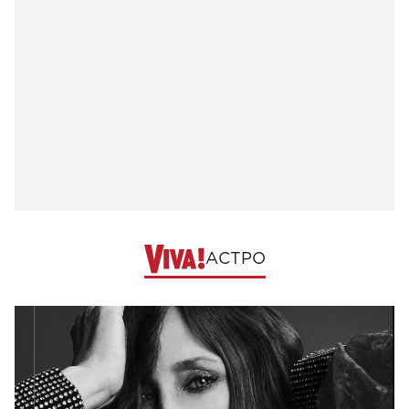
АСТРО