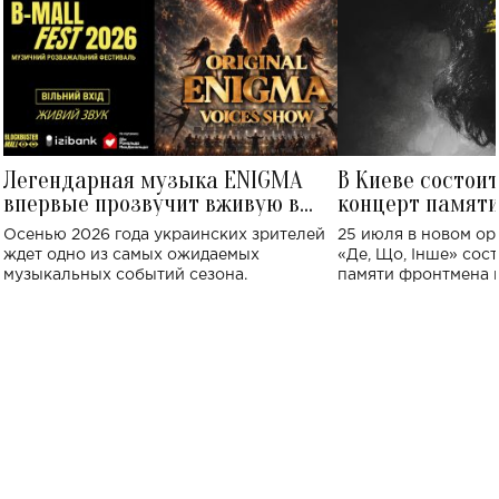
Легендарная музыка ENIGMA
В Киеве состои
впервые прозвучит вживую в
концерт памят
Украине: где состоится концерт
Клименко: более
Осенью 2026 года украинских зрителей
25 июля в новом op
исполнят песн
ждет одно из самых ожидаемых
«Де, Що, Інше» сос
музыкальных событий сезона.
памяти фронтмена
Михаила Клименко. 
особенный музыкал
посвященный артист
стало символом ис
настоящей любви.