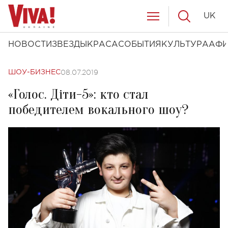
UK
НОВОСТИ
ЗВЕЗДЫ
КРАСА
СОБЫТИЯ
КУЛЬТУРА
АФ
08.07.2019
ШОУ-БИЗНЕС
«Голос. Діти-5»: кто стал
победителем вокального шоу?