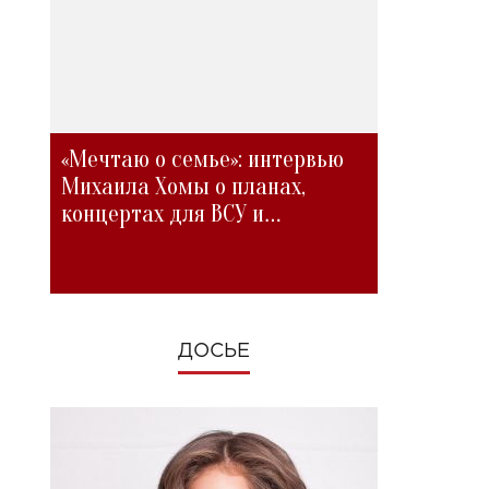
«Мечтаю о семье»: интервью
Михаила Хомы о планах,
концертах для ВСУ и
изменениях во время войны
ДОСЬЕ