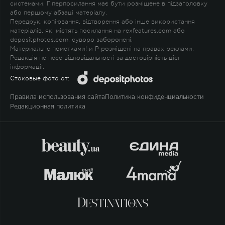
системами. Гіперпосилання має бути розміщене в підзаголовку
або першому абзаці матеріалу.
Передрук, копіювання, відтворення або інше використання
матеріалів, які містять посилання на rexfeatures.com або
depositphotos.com, суворо заборонені.
Материалы с пометками
!
и
P
розміщені на правах реклами.
Редакція не несе відповідальності за достовірність цієї
інформації.
Стоковые фото от:
Правила использования сайта
Политика конфиденциальности
Редакционная политика