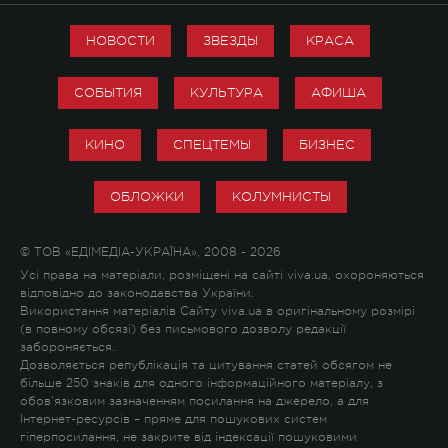
НОВОСТИ
ЗВЕЗДЫ
КРАСА
СОБЫТИЯ
КУЛЬТУРА
АФИША
КИНО
СПЕЦТЕМЫ
БИЗНЕС
ОБЛОЖКИ
КОЛУМНИСТЫ
© ТОВ «ЕДІМЕДІА-УКРАЇНА», 2008 - 2026
Усі права на матеріали, розміщені на сайті viva.ua, охороняються
відповідно до законодавства України.
Використання матеріалів Сайту viva.ua в оригінальному розмірі
(в повному обсязі) без письмового дозволу редакції
забороняється.
Дозволяється републікація та цитування статей обсягом не
більше 250 знаків для одного інформаційного матеріалу, з
обов'язковим зазначенням посилання на джерело, а для
Інтернет-ресурсів – пряме для пошукових систем
гіперпосилання, не закрите від індексації пошуковими