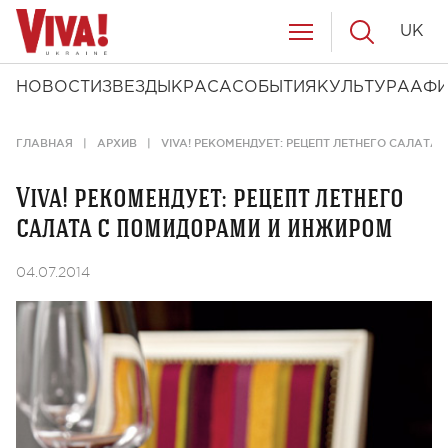
UK
НОВОСТИ
ЗВЕЗДЫ
КРАСА
СОБЫТИЯ
КУЛЬТУРА
АФ
ГЛАВНАЯ
АРХИВ
VIVA! РЕКОМЕНДУЕТ: РЕЦЕПТ ЛЕТНЕГО САЛАТ
Viva! рекомендует: рецепт летнего
салата с помидорами и инжиром
04.07.2014