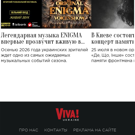
Легендарная музыка ENIGMA
В Киеве состои
впервые прозвучит вживую в
концерт памят
Украине: где состоится концерт
Клименко: более
Осенью 2026 года украинских зрителей
25 июля в новом op
исполнят песн
ждет одно из самых ожидаемых
«Де, Що, Інше» сос
музыкальных событий сезона.
памяти фронтмена
Михаила Клименко. 
особенный музыкал
посвященный артист
стало символом ис
настоящей любви.
ПРО НАС
КОНТАКТЫ
РЕКЛАМА НА САЙТЕ