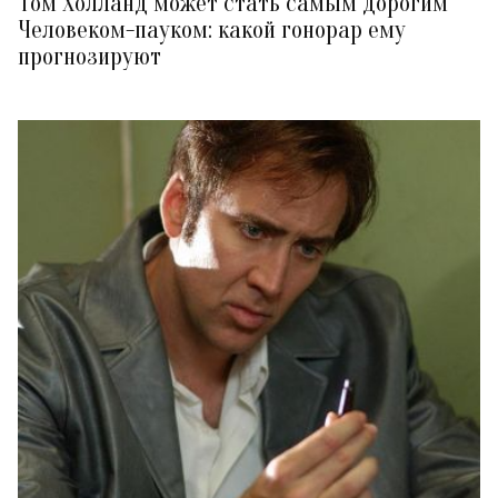
Том Холланд может стать самым дорогим
Человеком-пауком: какой гонорар ему
прогнозируют