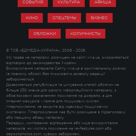
СОБЫТИЯ
КУЛЬТУРА
АФИША
КИНО
СПЕЦТЕМЫ
БИЗНЕС
ОБЛОЖКИ
КОЛУМНИСТЫ
© ТОВ «ЕДІМЕДІА-УКРАЇНА», 2008 - 2026
Усі права на матеріали, розміщені на сайті viva.ua, охороняються
відповідно до законодавства України.
Використання матеріалів Сайту viva.ua в оригінальному розмірі
(в повному обсязі) без письмового дозволу редакції
забороняється.
Дозволяється републікація та цитування статей обсягом не
більше 250 знаків для одного інформаційного матеріалу, з
обов'язковим зазначенням посилання на джерело, а для
Інтернет-ресурсів – пряме для пошукових систем
гіперпосилання, не закрите від індексації пошуковими
системами. Гіперпосилання має бути розміщене в підзаголовку
або першому абзаці матеріалу.
Передрук, копіювання, відтворення або інше використання
матеріалів, які містять посилання на rexfeatures.com або
depositphotos.com, суворо заборонені.