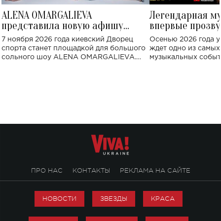
ALENA OMARGALIEVA
Легендарная м
представила новую афишу
впервые прозву
большого концерта во Дворце
Украине: где со
7 ноября 2026 года киевский Дворец
Осенью 2026 года у
спорта
спорта станет площадкой для большого
ждет одно из самы
сольного шоу ALENA OMARGALIEVA.
музыкальных событ
Концерт получил символичное название
«Не пьяная — влюбленная».
ПРО НАС
КОНТАКТЫ
РЕКЛАМА НА САЙТЕ
НОВОСТИ
ЗВЕЗДЫ
КРАСА