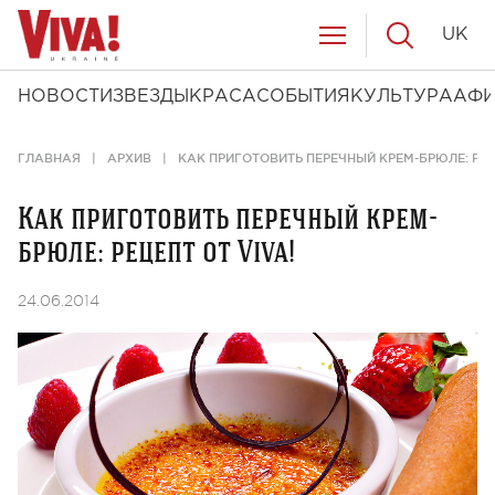
UK
НОВОСТИ
ЗВЕЗДЫ
КРАСА
СОБЫТИЯ
КУЛЬТУРА
АФ
ГЛАВНАЯ
АРХИВ
КАК ПРИГОТОВИТЬ ПЕРЕЧНЫЙ КРЕМ-БРЮЛЕ: РЕЦЕ
Как приготовить перечный крем-
брюле: рецепт от Viva!
24.06.2014