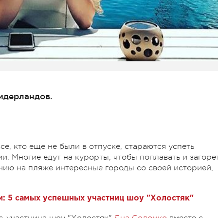
идерландов.
все, кто еще не были в отпуске, стараются успеть
. Многие едут на курорты, чтобы поплавать и загорет
анию на пляже интересные городы со своей историей,
и: 5 самых успешных участниц шоу "Холостяк"
кс-участница шоу "Холостяк"
Яна Соломко
вместе с