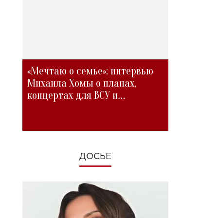
«Мечтаю о семье»: интервью
Михаила Хомы о планах,
концертах для ВСУ и
изменениях во время войны
ДОСЬЕ