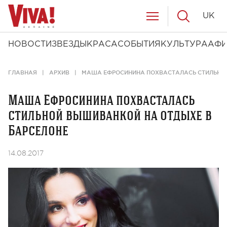
UK
НОВОСТИ
ЗВЕЗДЫ
КРАСА
СОБЫТИЯ
КУЛЬТУРА
АФ
ГЛАВНАЯ
АРХИВ
МАША ЕФРОСИНИНА ПОХВАСТАЛАСЬ СТИЛЬНОЙ
Маша Ефросинина похвасталась
стильной вышиванкой на отдыхе в
Барселоне
14.08.2017