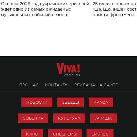
Украине: где состоится концерт
Клименко: более
Осенью 2026 года украинских зрителей
25 июля в новом op
исполнят песн
ждет одно из самых ожидаемых
«Де, Що, Інше» сос
музыкальных событий сезона.
памяти фронтмена
Михаила Клименко. 
особенный музыкал
посвященный артист
стало символом ис
настоящей любви.
ПРО НАС
КОНТАКТЫ
РЕКЛАМА НА САЙТЕ
НОВОСТИ
ЗВЕЗДЫ
КРАСА
СОБЫТИЯ
КУЛЬТУРА
АФИША
КИНО
СПЕЦТЕМЫ
БИЗНЕС