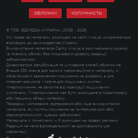
ОБЛОЖКИ
КОЛУМНИСТЫ
© ТОВ «ЕДІМЕДІА-УКРАЇНА», 2008 - 2026
Усі права на матеріали, розміщені на сайті viva.ua, охороняються
відповідно до законодавства України.
Використання матеріалів Сайту viva.ua в оригінальному розмірі
(в повному обсязі) без письмового дозволу редакції
забороняється.
Дозволяється републікація та цитування статей обсягом не
більше 250 знаків для одного інформаційного матеріалу, з
обов'язковим зазначенням посилання на джерело, а для
Інтернет-ресурсів – пряме для пошукових систем
гіперпосилання, не закрите від індексації пошуковими
системами. Гіперпосилання має бути розміщене в підзаголовку
або першому абзаці матеріалу.
Передрук, копіювання, відтворення або інше використання
матеріалів, які містять посилання на rexfeatures.com або
depositphotos.com, суворо заборонені.
Материалы с пометками
!
и
P
розміщені на правах реклами.
Редакція не несе відповідальності за достовірність цієї
інформації.