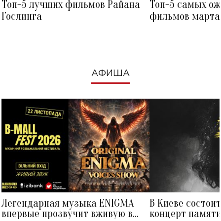
Топ-5 лучших фильмов Райана
Топ-5 самых о
Гослинга
фильмов марта 
посмотреть в к
АФИША
Легендарная музыка ENIGMA
В Киеве состои
впервые прозвучит вживую в
концерт памят