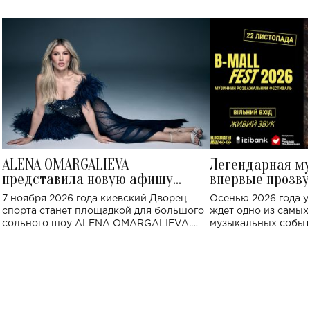
ALENA OMARGALIEVA
Легендарная м
представила новую афишу
впервые прозву
большого концерта во Дворце
Украине: где со
7 ноября 2026 года киевский Дворец
Осенью 2026 года у
спорта
спорта станет площадкой для большого
ждет одно из самы
сольного шоу ALENA OMARGALIEVA.
музыкальных событ
Концерт получил символичное название
«Не пьяная — влюбленная».