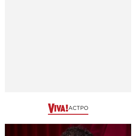
АСТРО