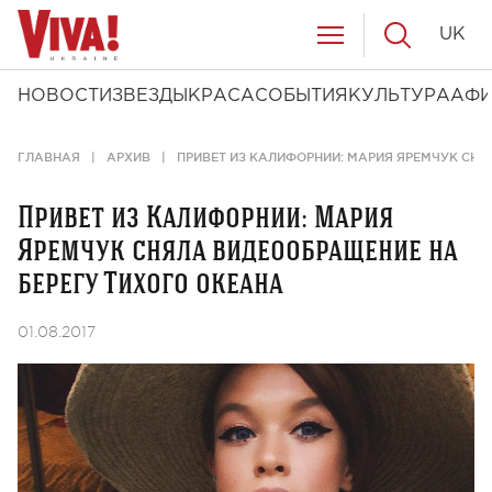
UK
НОВОСТИ
ЗВЕЗДЫ
КРАСА
СОБЫТИЯ
КУЛЬТУРА
АФ
ГЛАВНАЯ
АРХИВ
ПРИВЕТ ИЗ КАЛИФОРНИИ: МАРИЯ ЯРЕМЧУК СН
Привет из Калифорнии: Мария
Яремчук сняла видеообращение на
берегу Тихого океана
01.08.2017