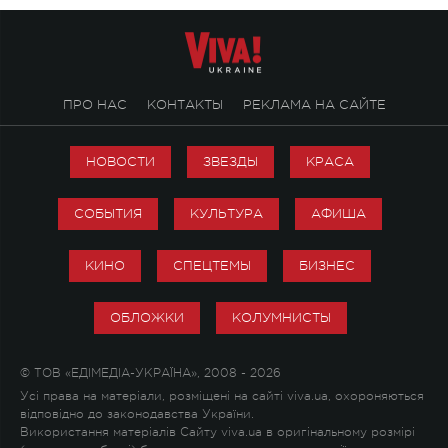
ПРО НАС
КОНТАКТЫ
РЕКЛАМА НА САЙТЕ
НОВОСТИ
ЗВЕЗДЫ
КРАСА
СОБЫТИЯ
КУЛЬТУРА
АФИША
КИНО
СПЕЦТЕМЫ
БИЗНЕС
ОБЛОЖКИ
КОЛУМНИСТЫ
© ТОВ «ЕДІМЕДІА-УКРАЇНА», 2008 - 2026
Усі права на матеріали, розміщені на сайті viva.ua, охороняються
відповідно до законодавства України.
Використання матеріалів Сайту viva.ua в оригінальному розмірі