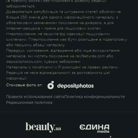
(в повному обсязі) без письмового дозволу редакції
забороняється.
Дозволяється републікація та цитування статей обсягом не
більше 250 знаків для одного інформаційного матеріалу, з
обов'язковим зазначенням посилання на джерело, а для
Інтернет-ресурсів – пряме для пошукових систем
гіперпосилання, не закрите від індексації пошуковими
системами. Гіперпосилання має бути розміщене в підзаголовку
або першому абзаці матеріалу.
Передрук, копіювання, відтворення або інше використання
матеріалів, які містять посилання на rexfeatures.com або
depositphotos.com, суворо заборонені.
Материалы с пометками
!
и
P
розміщені на правах реклами.
Редакція не несе відповідальності за достовірність цієї
інформації.
Стоковые фото от:
Правила использования сайта
Политика конфиденциальности
Редакционная политика