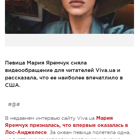
Певица Мария Яремчук сняла
видеообращение для читателей Viva.ua и
рассказала, что ее наиболее впечатлило в
США.
#@#
В недавнем интервью сайту Viva.ua
Мария
Яремчук призналась, что впервые оказалась в
. За океан певица полетела одна,
Лос-Анджелесе