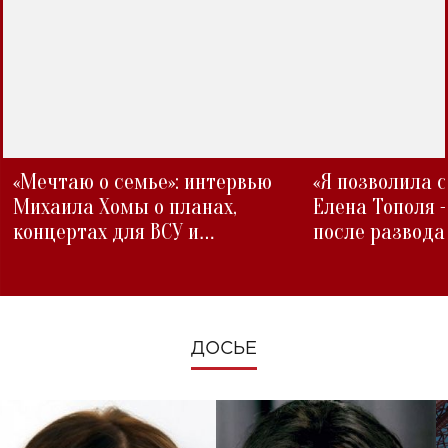
«Мечтаю о семье»: интервью
«Я позволила 
Михаила Хомы о планах,
Елена Тополя 
концертах для ВСУ и
после развода
изменениях во время войны
ДОСЬЕ