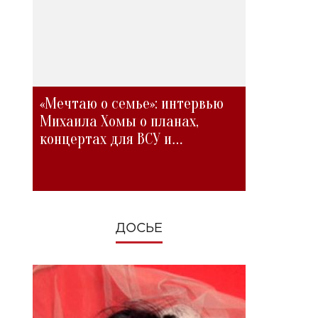
«Мечтаю о семье»: интервью
Михаила Хомы о планах,
концертах для ВСУ и
изменениях во время войны
ДОСЬЕ