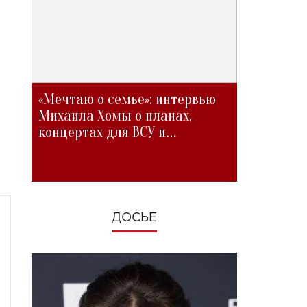
«Мечтаю о семье»: интервью
Михаила Хомы о планах,
концертах для ВСУ и
изменениях во время войны
ДОСЬЕ