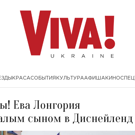
ЕЗДЫ
КРАСА
СОБЫТИЯ
КУЛЬТУРА
АФИША
КИНО
СПЕЦ
ы! Ева Лонгория
валым сыном в Диснейленд