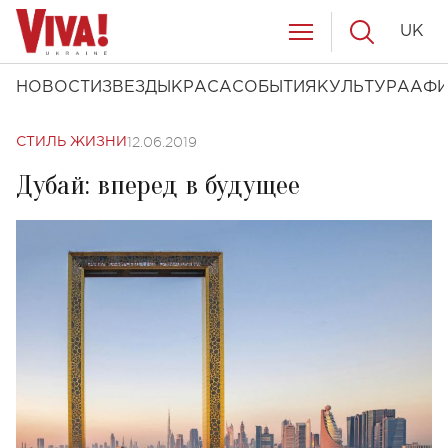
UK
НОВОСТИ
ЗВЕЗДЫ
КРАСА
СОБЫТИЯ
КУЛЬТУРА
АФ
12.06.2019
СТИЛЬ ЖИЗНИ
Дубай: вперед в будущее