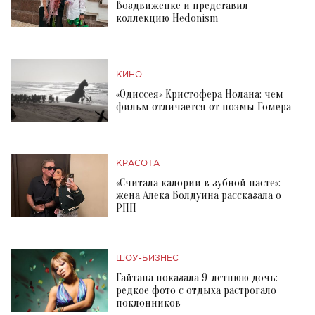
Воздвиженке и представил
коллекцию Hedonism
КИНО
«Одиссея» Кристофера Нолана: чем
фильм отличается от поэмы Гомера
КРАСОТА
«Считала калории в зубной пасте»:
жена Алека Болдуина рассказала о
РПП
ШОУ-БИЗНЕС
Гайтана показала 9-летнюю дочь:
редкое фото с отдыха растрогало
поклонников