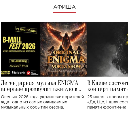
АФИША
Легендарная музыка ENIGMA
В Киеве состои
впервые прозвучит вживую в
концерт памят
Украине: где состоится концерт
Клименко: более
Осенью 2026 года украинских зрителей
25 июля в новом op
исполнят песн
ждет одно из самых ожидаемых
«Де, Що, Інше» сос
музыкальных событий сезона.
памяти фронтмена
Михаила Клименко. 
особенный музыкал
посвященный артист
стало символом ис