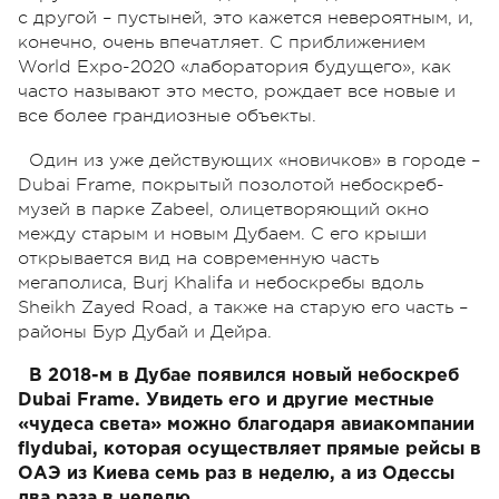
с другой – пустыней, это кажется невероятным, и,
конечно, очень впечатляет. С приближением
World Expo-2020 «лаборатория будущего», как
часто называют это место, рождает все новые и
все более грандиозные объекты.
Один из уже действующих «новичков» в городе –
Dubai Frame, покрытый позолотой небоскреб-
музей в парке Zabeel, олицетворяющий окно
между старым и новым Дубаем. С его крыши
открывается вид на современную часть
мегаполиса, Burj Khalifa и небоскребы вдоль
Sheikh Zayed Road, а также на старую его часть –
районы Бур Дубай и Дейра.
В 2018-м в Дубае появился новый небоскреб
Dubai Frame. Увидеть его и другие местные
«чудеса света» можно благодаря авиакомпании
flydubai, которая осуществляет прямые рейсы в
ОАЭ из Киева семь раз в неделю, а из Одессы
два раза в неделю.