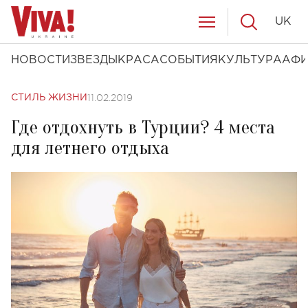
UK
НОВОСТИ
ЗВЕЗДЫ
КРАСА
СОБЫТИЯ
КУЛЬТУРА
АФ
11.02.2019
СТИЛЬ ЖИЗНИ
Где отдохнуть в Турции? 4 места
для летнего отдыха