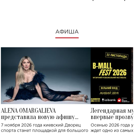
посмотреть в к
АФИША
ALENA OMARGALIEVA
Легендарная м
представила новую афишу
впервые прозву
большого концерта во Дворце
Украине: где со
7 ноября 2026 года киевский Дворец
Осенью 2026 года у
спорта
спорта станет площадкой для большого
ждет одно из самы