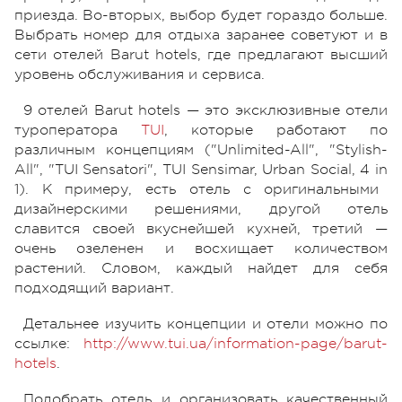
приезда. Во-вторых, выбор будет гораздо больше.
Выбрать номер для отдыха заранее советуют и в
сети отелей Barut hotels, где предлагают высший
уровень обслуживания и сервиса.
9
отелей
Barut hotels
— это эксклюзивные отели
туроператора
TUI
, которые работают по
различным концепциям
("
Unlimited-All", "Stylish-
All",
"
TUI Sensatori
", TUI Sensimar,
Urban Social,
4
in
1
). К примеру, есть отель с оригинальными
дизайнерскими решениями, другой отель
славится своей вкуснейшей кухней, третий —
очень озеленен и восхищает количеством
растений. Словом, каждый найдет для себя
подходящий вариант.
Детальнее изучить концепции и отели можно по
ссылке:
http://www.tui.ua/information-
page/barut-
hotels
.
Подобрать отель и организовать качественный