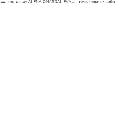
сольного шоу ALENA OMARGALIEVA.
музыкальных событ
Концерт получил символичное название
«Не пьяная — влюбленная».