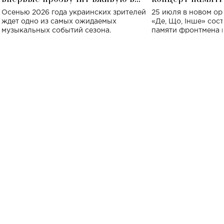
Украине: где состоится концерт
Клименко: более
Осенью 2026 года украинских зрителей
25 июля в новом op
исполнят песн
ждет одно из самых ожидаемых
«Де, Що, Інше» сос
музыкальных событий сезона.
памяти фронтмена
Михаила Клименко. 
особенный музыкал
посвященный артист
стало символом ис
настоящей любви.