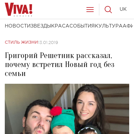
UK
НОВОСТИ
ЗВЕЗДЫ
КРАСА
СОБЫТИЯ
КУЛЬТУРА
АФ
13.01.2019
СТИЛЬ ЖИЗНИ
Григорий Решетник рассказал,
почему встретил Новый год без
семьи