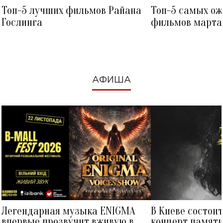
Топ-5 лучших фильмов Райана
Топ-5 самых о
Гослинга
фильмов марта 
посмотреть в к
АФИША
Легендарная музыка ENIGMA
В Киеве состои
впервые прозвучит вживую в
концерт памят