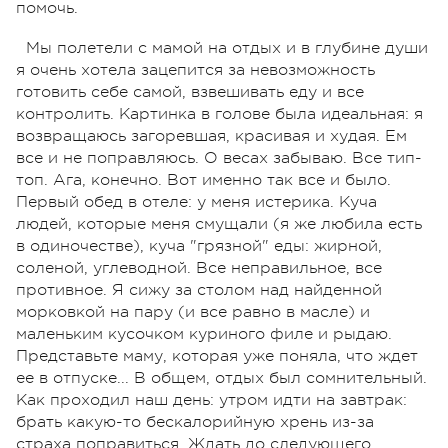
помочь.
Мы полетели с мамой на отдых и в глубине души
я очень хотела зацепится за невозможность
готовить себе самой, взвешивать еду и все
контролить. Картинка в голове была идеальная: я
возвращаюсь загоревшая, красивая и худая. Ем
все и не поправляюсь. О весах забываю. Все тип-
топ. Ага, конечно. Вот именно так все и было.
Первый обед в отеле: у меня истерика. Куча
людей, которые меня смущали (я же любила есть
в одиночестве), куча "грязной" еды: жирной,
соленой, углеводной. Все неправильное, все
противное. Я сижу за столом над найденной
морковкой на пару (и все равно в масле) и
маленьким кусочком куриного филе и рыдаю.
Представьте маму, которая уже поняла, что ждет
ее в отпуске... В общем, отдых был сомнительный.
Как проходил наш день: утром идти на завтрак:
брать какую-то бескалорийную хрень из-за
страха поправиться. Ждать до следующего