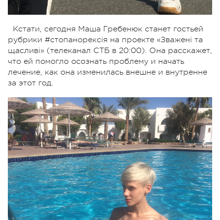
Кстати, сегодня Маша Гребенюк станет гостьей
рубрики #стопанорексія на проекте «Зважені та
щасливі» (телеканал СТБ в 20:00). Она расскажет,
что ей помогло осознать проблему и начать
лечение, как она изменилась внешне и внутренне
за этот год.