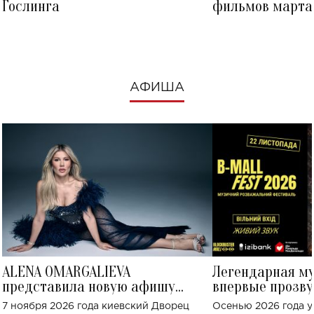
Гослинга
фильмов марта 
посмотреть в к
АФИША
ALENA OMARGALIEVA
Легендарная м
представила новую афишу
впервые прозву
большого концерта во Дворце
Украине: где со
7 ноября 2026 года киевский Дворец
Осенью 2026 года у