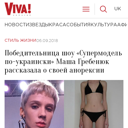
UK
НОВОСТИ
ЗВЕЗДЫ
КРАСА
СОБЫТИЯ
КУЛЬТУРА
АФ
06.09.2018
СТИЛЬ ЖИЗНИ
Победительница шоу «Супермодель
по-украински» Маша Гребенюк
рассказала о своей анорексии