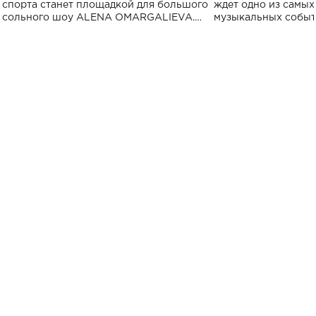
спорта
спорта станет площадкой для большого
ждет одно из самы
сольного шоу ALENA OMARGALIEVA.
музыкальных событ
Концерт получил символичное название
«Не пьяная — влюбленная».