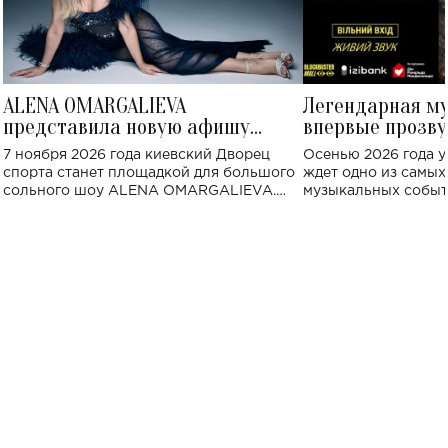
ALENA OMARGALIEVA
Легендарная м
представила новую афишу
впервые прозву
большого концерта во Дворце
Украине: где со
7 ноября 2026 года киевский Дворец
Осенью 2026 года у
спорта
спорта станет площадкой для большого
ждет одно из самы
сольного шоу ALENA OMARGALIEVA.
музыкальных событ
Концерт получил символичное название
«Не пьяная — влюбленная».