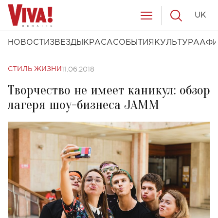
UK
НОВОСТИ
ЗВЕЗДЫ
КРАСА
СОБЫТИЯ
КУЛЬТУРА
АФ
11.06.2018
СТИЛЬ ЖИЗНИ
Творчество не имеет каникул: обзор
лагеря шоу-бизнеса JAMM