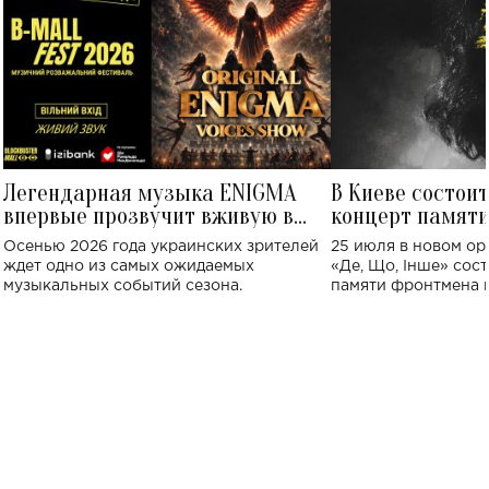
Легендарная музыка ENIGMA
В Киеве состои
впервые прозвучит вживую в
концерт памят
Украине: где состоится концерт
Клименко: более
Осенью 2026 года украинских зрителей
25 июля в новом op
исполнят песн
ждет одно из самых ожидаемых
«Де, Що, Інше» сос
музыкальных событий сезона.
памяти фронтмена
Михаила Клименко. 
особенный музыкал
посвященный артист
стало символом ис
настоящей любви.