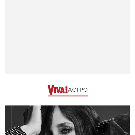
АСТРО