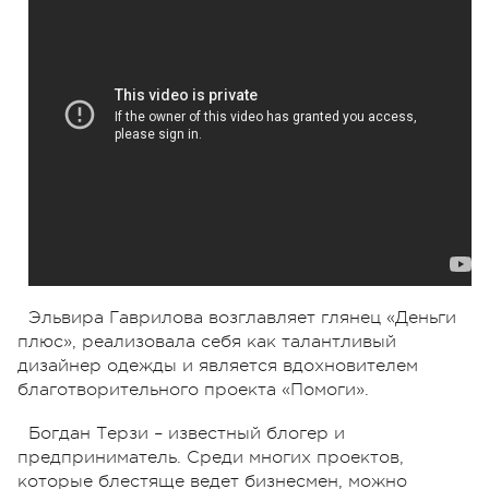
Эльвира Гаврилова возглавляет глянец «Деньги
плюс», реализовала себя как талантливый
дизайнер одежды и является вдохновителем
благотворительного проекта «Помоги».
Богдан Терзи – известный блогер и
предприниматель. Среди многих проектов,
которые блестяще ведет бизнесмен, можно