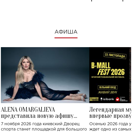
посмотреть в к
АФИША
ALENA OMARGALIEVA
Легендарная м
представила новую афишу
впервые прозву
большого концерта во Дворце
Украине: где со
7 ноября 2026 года киевский Дворец
Осенью 2026 года у
спорта
спорта станет площадкой для большого
ждет одно из самы