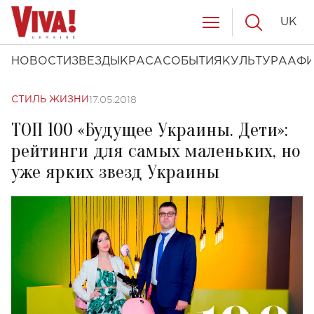
UK
НОВОСТИ
ЗВЕЗДЫ
КРАСА
СОБЫТИЯ
КУЛЬТУРА
АФ
17.05.2018
СТИЛЬ ЖИЗНИ
ТОП 100 «Будущее Украины. Дети»:
рейтинги для самых маленьких, но
уже ярких звезд Украины