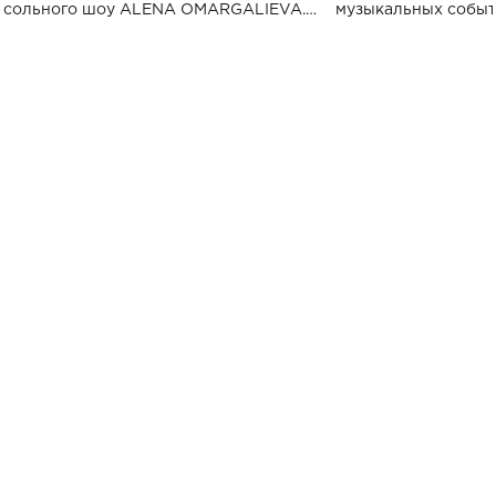
сольного шоу ALENA OMARGALIEVA.
музыкальных событ
Концерт получил символичное название
«Не пьяная — влюбленная».