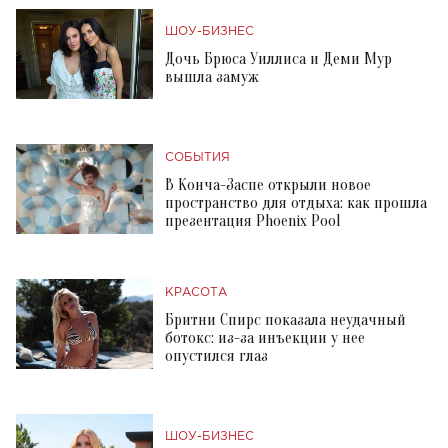
ШОУ-БИЗНЕС
Дочь Брюса Уиллиса и Деми Мур
вышла замуж
СОБЫТИЯ
В Конча-Заспе открыли новое
пространство для отдыха: как прошла
презентация Phoenix Pool
КРАСОТА
Бритни Спирс показала неудачный
ботокс: из-за инъекции у нее
опустился глаз
ШОУ-БИЗНЕС