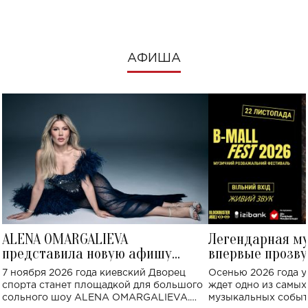
АФИША
ALENA OMARGALIEVA
Легендарная м
представила новую афишу
впервые прозву
большого концерта во Дворце
Украине: где со
7 ноября 2026 года киевский Дворец
Осенью 2026 года у
спорта
спорта станет площадкой для большого
ждет одно из самы
сольного шоу ALENA OMARGALIEVA.
музыкальных событ