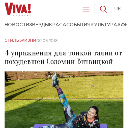
UK
НОВОСТИ
ЗВЕЗДЫ
КРАСА
СОБЫТИЯ
КУЛЬТУРА
АФ
06.05.2018
СТИЛЬ ЖИЗНИ
4 упражнения для тонкой талии от
похудевшей Соломии Витвицкой