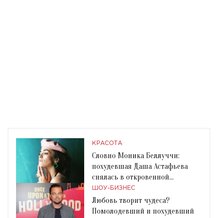
КРАСОТА
Словно Моника Беллуччи:
похудевшая Даша Астафьева
снялась в откровенной
фотосессии
ШОУ-БИЗНЕС
Любовь творит чудеса?
Помолодевший и похудевший