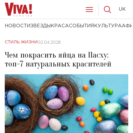
UK
НОВОСТИ
ЗВЕЗДЫ
КРАСА
СОБЫТИЯ
КУЛЬТУРА
АФ
02.04.2026
СТИЛЬ ЖИЗНИ
Чем покрасить яйца на Пасху:
топ-7 натуральных красителей