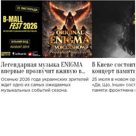
Легендарная музыка ENIGMA
В Киеве состои
впервые прозвучит вживую в
концерт памят
Украине: где состоится концерт
Клименко: более
Осенью 2026 года украинских зрителей
25 июля в новом op
исполнят песн
ждет одно из самых ожидаемых
«Де, Що, Інше» сос
музыкальных событий сезона.
памяти фронтмена
Михаила Клименко. 
особенный музыкал
посвященный артист
стало символом ис
настоящей любви.