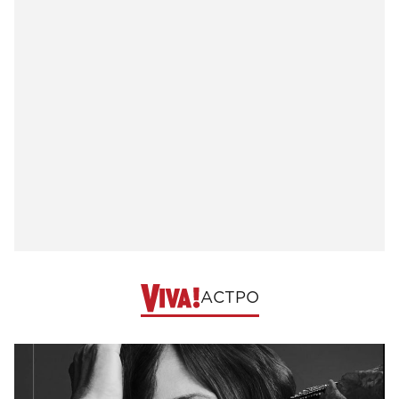
АСТРО