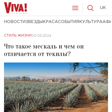
UK
НОВОСТИ
ЗВЕЗДЫ
КРАСА
СОБЫТИЯ
КУЛЬТУРА
АФ
30.05.2024
СТИЛЬ ЖИЗНИ
Что такое мескаль и чем он
отличается от текилы?