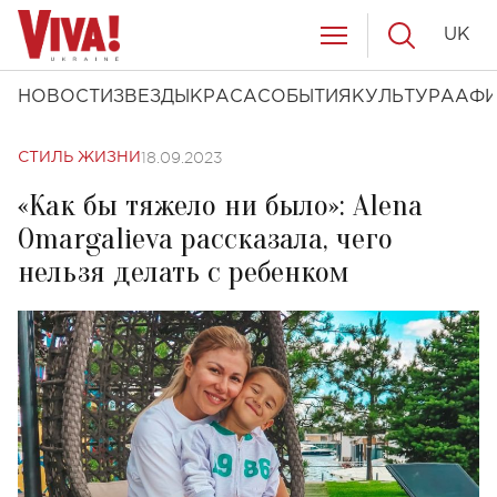
UK
НОВОСТИ
ЗВЕЗДЫ
КРАСА
СОБЫТИЯ
КУЛЬТУРА
АФ
18.09.2023
СТИЛЬ ЖИЗНИ
«Как бы тяжело ни было»: Alena
Omargalieva рассказала, чего
нельзя делать с ребенком