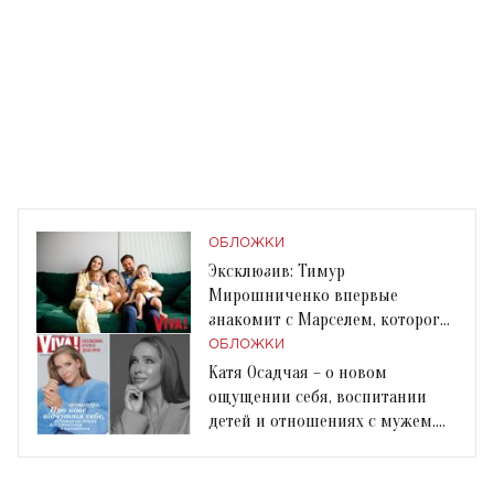
ОБЛОЖКИ
Эксклюзив: Тимур
Мирошниченко впервые
знакомит с Марселем, которого
усыновил во время войны
ОБЛОЖКИ
Катя Осадчая – о новом
ощущении себя, воспитании
детей и отношениях с мужем.
Эксклюзив к 40-летию