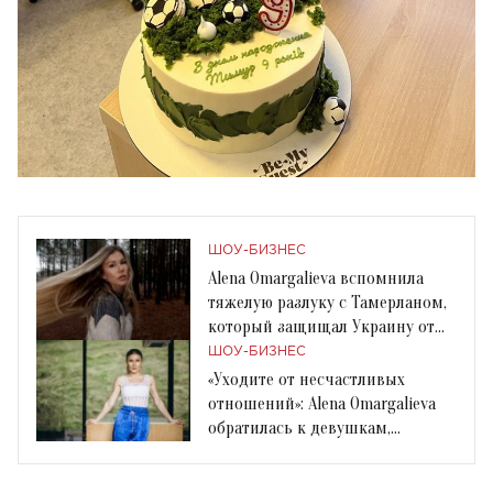
ШОУ-БИЗНЕС
Alena Omargalieva вспомнила
тяжелую разлуку с Тамерланом,
который защищал Украину от
оккупантов
ШОУ-БИЗНЕС
«Уходите от несчастливых
отношений»: Alena Omargalieva
обратилась к девушкам,
пережившим расставание