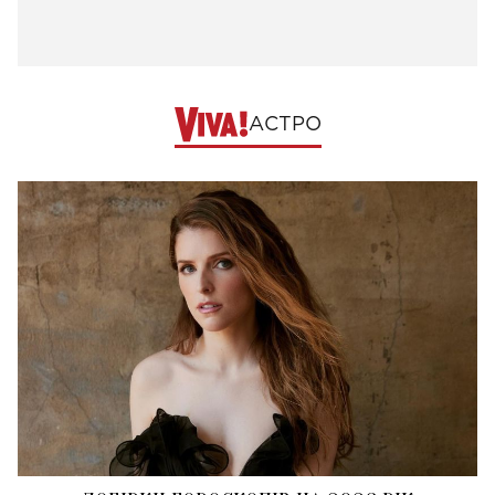
АСТРО