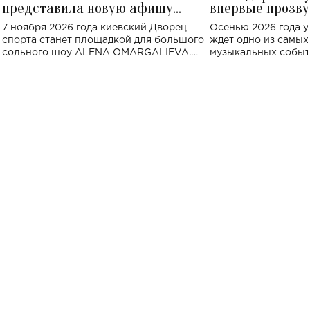
представила новую афишу
впервые прозву
большого концерта во Дворце
Украине: где со
7 ноября 2026 года киевский Дворец
Осенью 2026 года у
спорта
спорта станет площадкой для большого
ждет одно из самы
сольного шоу ALENA OMARGALIEVA.
музыкальных событ
Концерт получил символичное название
«Не пьяная — влюбленная».