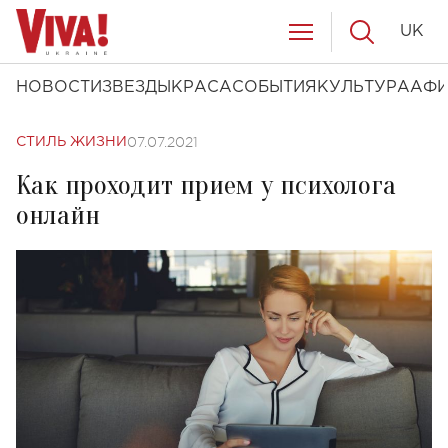
UK
НОВОСТИ
ЗВЕЗДЫ
КРАСА
СОБЫТИЯ
КУЛЬТУРА
АФ
07.07.2021
СТИЛЬ ЖИЗНИ
Как проходит прием у психолога
онлайн