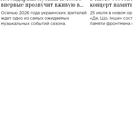
впервые прозвучит вживую в
концерт памят
Украине: где состоится концерт
Клименко: более
Осенью 2026 года украинских зрителей
25 июля в новом op
исполнят песн
ждет одно из самых ожидаемых
«Де, Що, Інше» сос
музыкальных событий сезона.
памяти фронтмена
Михаила Клименко. 
особенный музыкал
посвященный артист
стало символом ис
настоящей любви.