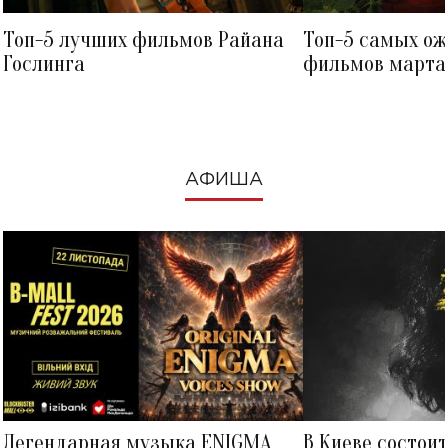
Топ-5 лучших фильмов Райана
Топ-5 самых о
Гослинга
фильмов марта 
посмотреть в к
АФИША
Легендарная музыка ENIGMA
В Киеве состои