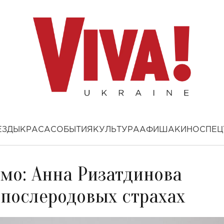
ЕЗДЫ
КРАСА
СОБЫТИЯ
КУЛЬТУРА
АФИША
КИНО
СПЕЦ
мо: Анна Ризатдинова
 послеродовых страхах