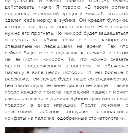
не услышит и начнет плакать. Поэтому нужно
действовать иначе. Я говорю: «В твоем ротике
поселился маленький вредный микроб, который
сделал себе норку в зубике. Он крадет булочки,
которые ты ешь, и лопает их сам. Нам срочно
нужно его прогнать. Но микроб будет защищаться
и кусать за зубчик, если его не заморозить
специальными ледышками на время. Так что
сейчас будет много ледышек за щечкой, а потом
мы вычистим микроб». То, что можно сказать
одним предложением взрослому, я объясняю
малышу в виде целой истории. И чем больше я
расскажу, тем лучше будет наше сотрудничество.
Без такой игры лечение далеко не зайдет. Также
после каждого приема маленький пациент может
самостоятельно в домике Зубной феи взять свой
подарок в виде игрушки. После лечения с
анестезией ребенок получает специальные
конфеты на палочке, одобренные стоматологами.