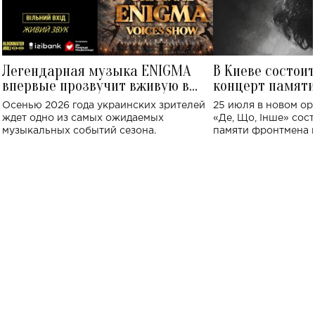
Легендарная музыка ENIGMA
В Киеве состои
впервые прозвучит вживую в
концерт памят
Украине: где состоится концерт
Клименко: более
Осенью 2026 года украинских зрителей
25 июля в новом op
исполнят песн
ждет одно из самых ожидаемых
«Де, Що, Інше» сос
музыкальных событий сезона.
памяти фронтмена
Михаила Клименко. 
особенный музыкал
посвященный артист
стало символом ис
настоящей любви.