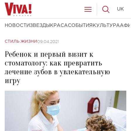
UK
НОВОСТИ
ЗВЕЗДЫ
КРАСА
СОБЫТИЯ
КУЛЬТУРА
АФ
09.04.2021
СТИЛЬ ЖИЗНИ
Ребенок и первый визит к
стоматологу: как превратить
лечение зубов в увлекательную
игру