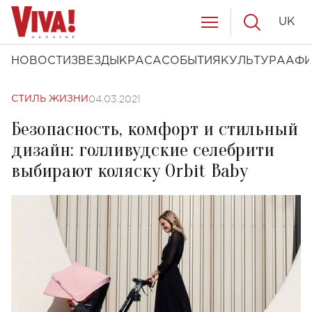
UK
НОВОСТИ
ЗВЕЗДЫ
КРАСА
СОБЫТИЯ
КУЛЬТУРА
АФ
04.03.2021
СТИЛЬ ЖИЗНИ
Безопасность, комфорт и стильный
дизайн: голливудские селебрити
выбирают коляску Orbit Baby