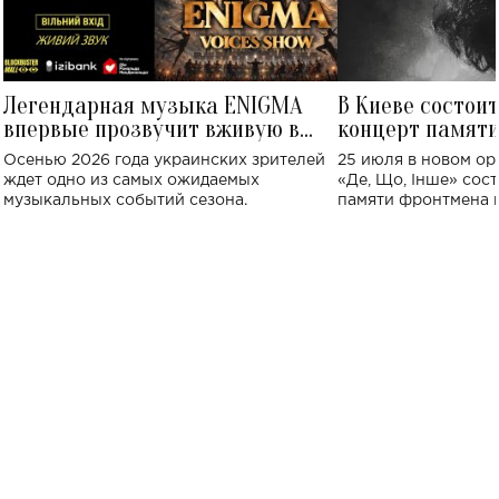
Легендарная музыка ENIGMA
В Киеве состои
впервые прозвучит вживую в
концерт памят
Украине: где состоится концерт
Клименко: более
Осенью 2026 года украинских зрителей
25 июля в новом op
исполнят песн
ждет одно из самых ожидаемых
«Де, Що, Інше» сос
музыкальных событий сезона.
памяти фронтмена
Михаила Клименко. 
особенный музыкал
посвященный артист
стало символом ис
настоящей любви.