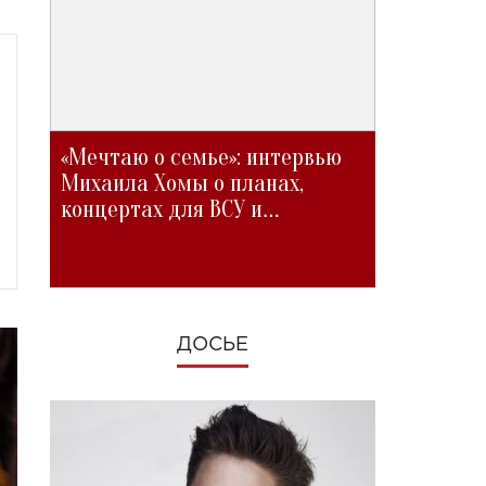
«Мечтаю о семье»: интервью
Михаила Хомы о планах,
концертах для ВСУ и
изменениях во время войны
ДОСЬЕ