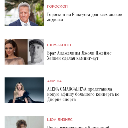
ГОРОСКОП
Гороскоп на 8 августа для всех знаков
зодиака
ШОУ-БИЗНЕС
Брат Анджелины Джоли Джеймс
Хейвен сделал каминг-аут
АФИША
ALENA OMARGALIEVA представила
новую афишу большого концерта во
Дворце спорта
ШОУ-БИЗНЕС
После расставания с Кацуриной: