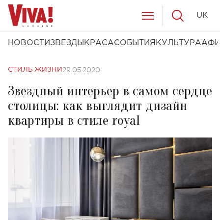
UK
НОВОСТИ
ЗВЕЗДЫ
КРАСА
СОБЫТИЯ
КУЛЬТУРА
АФ
29.05.2020
СТИЛЬ ЖИЗНИ
Звездный интерьер в самом сердце
столицы: как выглядит дизайн
квартиры в стиле royal