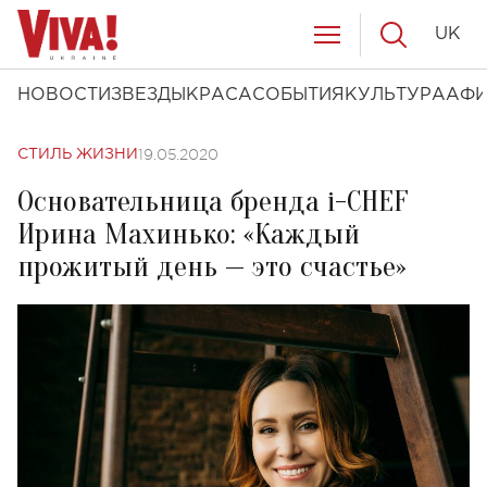
UK
НОВОСТИ
ЗВЕЗДЫ
КРАСА
СОБЫТИЯ
КУЛЬТУРА
АФ
19.05.2020
СТИЛЬ ЖИЗНИ
Основательница бренда i-CHEF
Ирина Махинько: «Каждый
прожитый день — это счастье»