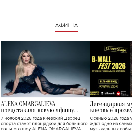
АФИША
ALENA OMARGALIEVA
Легендарная м
представила новую афишу
впервые прозву
большого концерта во Дворце
Украине: где со
7 ноября 2026 года киевский Дворец
Осенью 2026 года у
спорта
спорта станет площадкой для большого
ждет одно из самы
сольного шоу ALENA OMARGALIEVA.
музыкальных событ