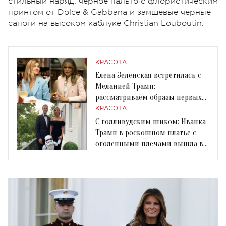
стильный наряд: черное пальто с флористическим
принтом от Dolce & Gabbana и замшевые черные
сапоги на высоком каблуке Christian Louboutin.
КРАСОТА
Елена Зеленская встретилась с
Меланией Трамп:
рассматриваем образы первых
леди
КРАСОТА
С голливудским шиком: Иванка
Трамп в роскошном платье с
оголенными плечами вышла в
свет