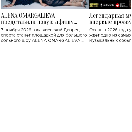
ALENA OMARGALIEVA
Легендарная м
представила новую афишу
впервые прозву
большого концерта во Дворце
Украине: где со
7 ноября 2026 года киевский Дворец
Осенью 2026 года у
спорта
спорта станет площадкой для большого
ждет одно из самы
сольного шоу ALENA OMARGALIEVA.
музыкальных событ
Концерт получил символичное название
«Не пьяная — влюбленная».