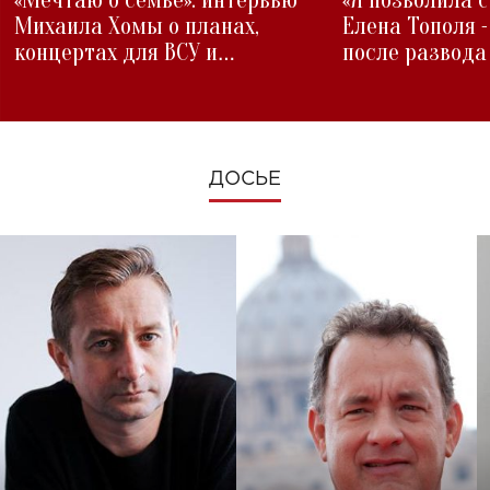
«Мечтаю о семье»: интервью
«Я позволила 
Михаила Хомы о планах,
Елена Тополя 
концертах для ВСУ и
после развода
изменениях во время войны
ДОСЬЕ