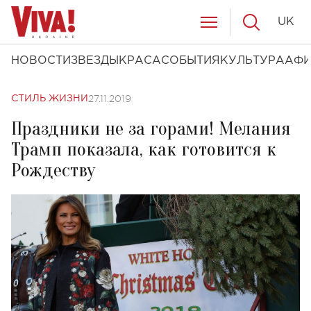
UK
НОВОСТИ
ЗВЕЗДЫ
КРАСА
СОБЫТИЯ
КУЛЬТУРА
АФ
27.11.2019
СТИЛЬ ЖИЗНИ
Праздники не за горами! Мелания
Трамп показала, как готовится к
Рождеству