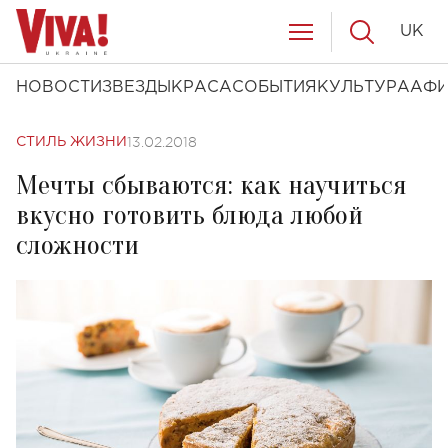
UK
НОВОСТИ
ЗВЕЗДЫ
КРАСА
СОБЫТИЯ
КУЛЬТУРА
АФ
13.02.2018
СТИЛЬ ЖИЗНИ
Мечты сбываются: как научиться
вкусно готовить блюда любой
сложности