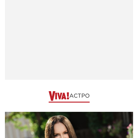
АСТРО