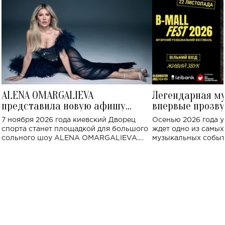
ALENA OMARGALIEVA
Легендарная м
представила новую афишу
впервые прозву
большого концерта во Дворце
Украине: где со
7 ноября 2026 года киевский Дворец
Осенью 2026 года у
спорта
спорта станет площадкой для большого
ждет одно из самы
сольного шоу ALENA OMARGALIEVA.
музыкальных событ
Концерт получил символичное название
«Не пьяная — влюбленная».