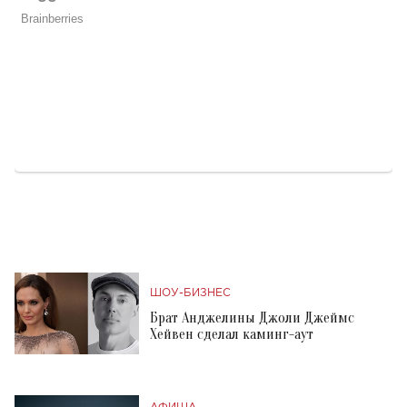
ШОУ-БИЗНЕС
Брат Анджелины Джоли Джеймс
Хейвен сделал каминг-аут