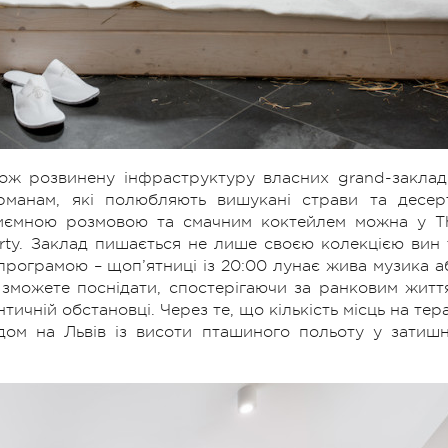
ж розвинену інфраструктуру власних grand-закладі
рманам, які полюбляють вишукані страви та десер
приємною розмовою та смачним коктейлем можна у T
arty. Заклад пишається не лише своєю колекцією вин 
 програмою – щоп’ятниці із 20:00 лунає жива музика а
 зможете поснідати, спостерігаючи за ранковим житт
ичній обстановці. Через те, що кількість місць на тера
ом на Львів із висоти пташиного польоту у затишн