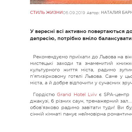
06.09.2019
Автор:
СТИЛЬ ЖИЗНИ
НАТАЛИЯ БАР
У вересні всі активно повертаються д
депресію, потрібно вміло балансувати
Рекомендуємо приїхати до Львова на віке
мистецькі заходи та знаменитий книж
культурного життя міста, радимо зуп
п’ятизірковому готелі Львова. Саме у ц
міста, а й добре відпочити у сучасних зр
Гордістю
Grand Hotel Lviv
є SPA-центр O
джакузі, 6 різних саун, тренажерний зал..
обов’язково радимо завітати туди! Ви бу
сінній кімнаті панує неймовірна романт