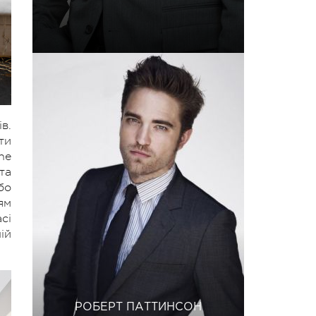
в.
ти
he
та
бо
ям
сі
ій
РОБЕРТ ПАТТИНСОН