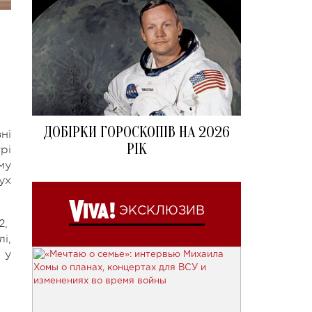
ДОБІРКИ ГОРОСКОПІВ НА 2026
ні
РІК
рі
му
ух
ЭКСКЛЮЗИВ
2,
і,
 у