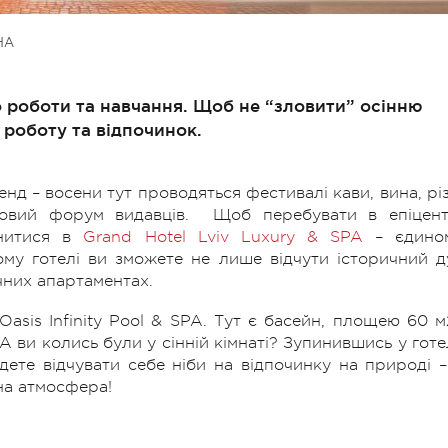
НА
о роботи та навчання. Щоб не “зловити” осінню
 роботу та відпочинок.
нд – восени тут проводяться фестивалі кави, вина, різ
ковий форум видавців. Щоб перебувати в епіцент
инитися в
Grand Hotel Lviv Luxury & SPA
– єдино
ьому готелі ви зможете не лише відчути історичний д
учних апартаментах.
asis Infinity Pool & SPA. Тут є басейн, площею 60 м
.А ви колись були у сінній кімнаті? Зупинившись у готел
дете відчувати себе ніби на відпочинку на природі –
ична атмосфера!