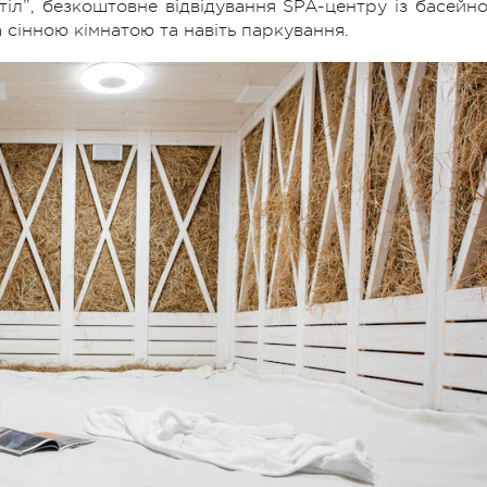
тіл”, безкоштовне відвідування SPA-центру із басейно
 сінною кімнатою та навіть паркування.