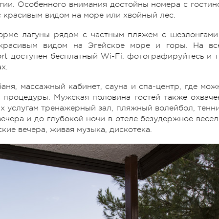
гии. Особенного внимания достойны номера с гостин
с красивым видом на море или хвойный лес.
форме лагуны рядом с частным пляжем с шезлонгами
красивым видом на Эгейское море и горы. На вс
ort доступен бесплатный Wi-Fi: фотографируйтесь и т
х.
аня, массажный кабинет, сауна и спа-центр, где мож
процедуры. Мужская половина гостей также охваче
их услугам тренажерный зал, пляжный волейбол, тенни
вечера и до глубокой ночи в отеле безудержное весел
кие вечера, живая музыка, дискотека.