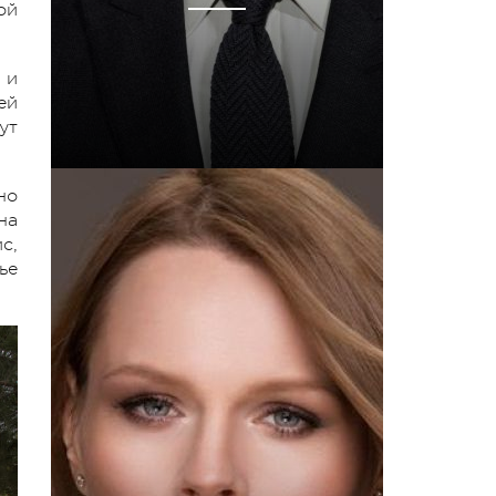
ой
 и
ей
ут
но
на
с,
ье