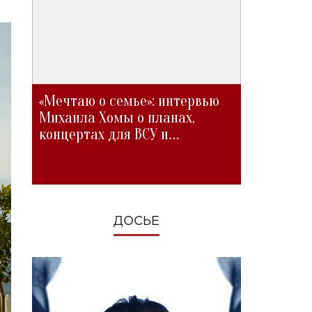
«Мечтаю о семье»: интервью
Михаила Хомы о планах,
концертах для ВСУ и
изменениях во время войны
ДОСЬЕ