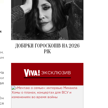
м
ДОБІРКИ ГОРОСКОПІВ НА 2026
РІК
м.
ым
На
ЭКСКЛЮЗИВ
ки
ая
Он
ся