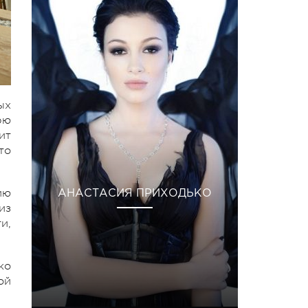
ых
рю
ит
то
ию
АНАСТАСИЯ ПРИХОДЬКО
из
и,
ко
ой