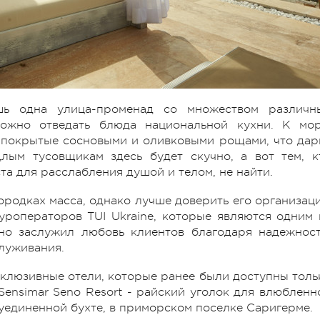
шь одна улица-променад со множеством различн
можно отведать блюда национальной кухни. К мо
 покрытые сосновыми и оливковыми рощами, что дар
лым тусовщикам здесь будет скучно, а вот тем, к
та для расслабления душой и телом, не найти.
городках масса, однако лучше доверить его организац
роператоров TUI Ukraine, которые являются одним 
но заслужил любовь клиентов благодаря надежност
луживания.
ксклюзивные отели, которые ранее были доступны толь
Sensimar Seno Resort - райский уголок для влюбленн
уединенной бухте, в приморском поселке Саригерме.