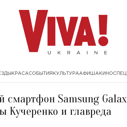
ЕЗДЫ
КРАСА
СОБЫТИЯ
КУЛЬТУРА
АФИША
КИНО
СПЕЦ
ый смартфон Samsung Galax
ры Кучеренко и главреда