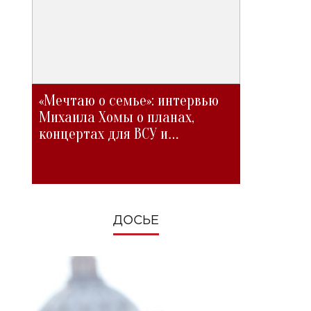
«Мечтаю о семье»: интервью
Михаила Хомы о планах,
концертах для ВСУ и
изменениях во время войны
ДОСЬЕ