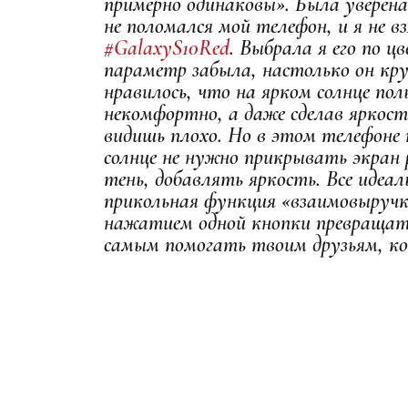
примерно одинаковы». Была уверена 
не поломался мой телефон, и я не в
#GalaxyS10Red
. Выбрала я его по ц
параметр забыла, настолько он крут
нравилось, что на ярком солнце по
некомфортно, а даже сделав яркос
видишь плохо. Но в этом телефоне 
солнце не нужно прикрывать экран
тень, добавлять яркость. Все идеал
прикольная функция «взаимовыруч
нажатием одной кнопки превращать
самым помогать твоим друзьям, ко