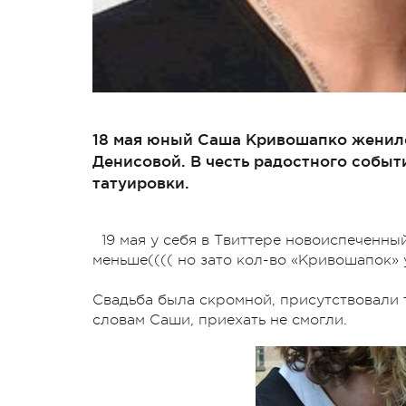
18 мая юный Саша Кривошапко женилс
Денисовой. В честь радостного собы
татуировки.
19 мая у себя в Твиттере новоиспеченны
меньше(((( но зато кол-во «Кривошапок» у
Свадьба была скромной, присутствовали т
словам Саши, приехать не смогли.