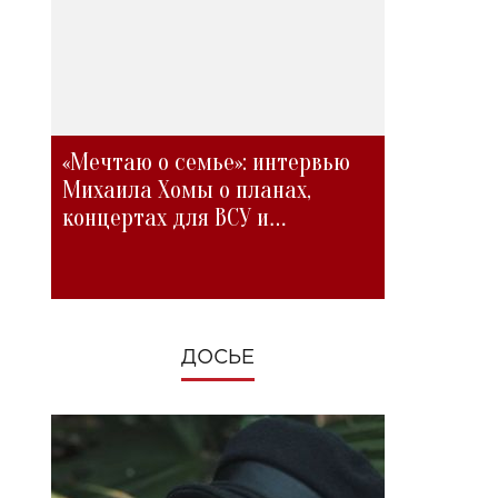
«Мечтаю о семье»: интервью
Михаила Хомы о планах,
концертах для ВСУ и
изменениях во время войны
ДОСЬЕ