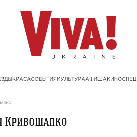
ЕЗДЫ
КРАСА
СОБЫТИЯ
КУЛЬТУРА
АФИША
КИНО
СПЕЦ
ШАПКО
я Кривошапко