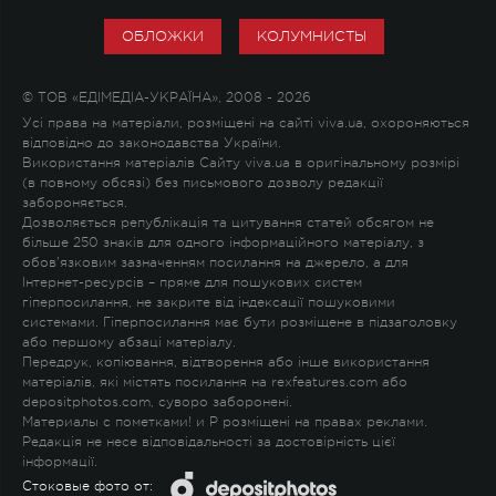
ОБЛОЖКИ
КОЛУМНИСТЫ
© ТОВ «ЕДІМЕДІА-УКРАЇНА», 2008 - 2026
Усі права на матеріали, розміщені на сайті viva.ua, охороняються
відповідно до законодавства України.
Використання матеріалів Сайту viva.ua в оригінальному розмірі
(в повному обсязі) без письмового дозволу редакції
забороняється.
Дозволяється републікація та цитування статей обсягом не
більше 250 знаків для одного інформаційного матеріалу, з
обов'язковим зазначенням посилання на джерело, а для
Інтернет-ресурсів – пряме для пошукових систем
гіперпосилання, не закрите від індексації пошуковими
системами. Гіперпосилання має бути розміщене в підзаголовку
або першому абзаці матеріалу.
Передрук, копіювання, відтворення або інше використання
матеріалів, які містять посилання на rexfeatures.com або
depositphotos.com, суворо заборонені.
Материалы с пометками
!
и
P
розміщені на правах реклами.
Редакція не несе відповідальності за достовірність цієї
інформації.
Стоковые фото от: