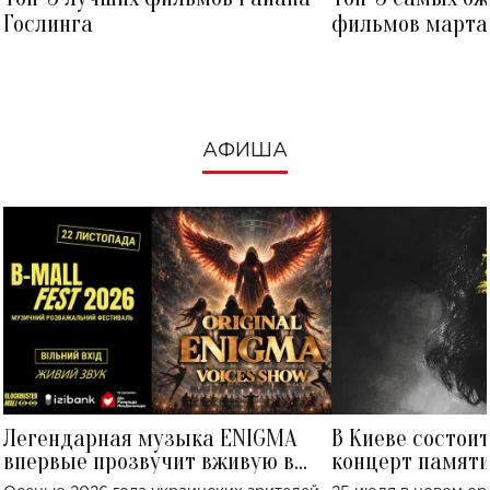
Гослинга
фильмов марта 
посмотреть в к
АФИША
Легендарная музыка ENIGMA
В Киеве состои
впервые прозвучит вживую в
концерт памят
Украине: где состоится концерт
Клименко: более