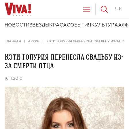
UK
НОВОСТИ
ЗВЕЗДЫ
КРАСА
СОБЫТИЯ
КУЛЬТУРА
АФ
ГЛАВНАЯ
АРХИВ
КЭТИ ТОПУРИЯ ПЕРЕНЕСЛА СВАДЬБУ ИЗ-ЗА СМЕ
Кэти Топурия перенесла свадьбу из-
за смерти отца
16.11.2010