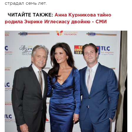
страдал семь лет.
ЧИТАЙТЕ ТАКЖЕ:
Анна Курникова тайно
родила Энрике Иглесиасу двойню - СМИ