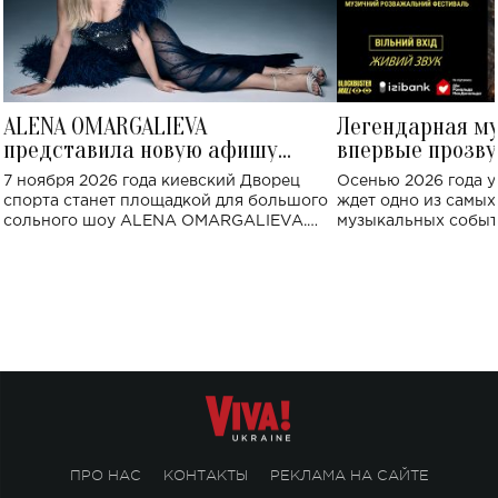
ALENA OMARGALIEVA
Легендарная м
представила новую афишу
впервые прозву
большого концерта во Дворце
Украине: где со
7 ноября 2026 года киевский Дворец
Осенью 2026 года у
спорта
спорта станет площадкой для большого
ждет одно из самы
сольного шоу ALENA OMARGALIEVA.
музыкальных событ
Концерт получил символичное название
«Не пьяная — влюбленная».
ПРО НАС
КОНТАКТЫ
РЕКЛАМА НА САЙТЕ