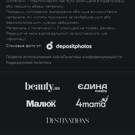
системами. Гіперпосилання має бути розміщене в підзаголовку
або першому абзаці матеріалу.
Передрук, копіювання, відтворення або інше використання
матеріалів, які містять посилання на rexfeatures.com або
depositphotos.com, суворо заборонені.
Материалы с пометками
!
и
P
розміщені на правах реклами.
Редакція не несе відповідальності за достовірність цієї
інформації.
Стоковые фото от:
Правила использования сайта
Политика конфиденциальности
Редакционная политика