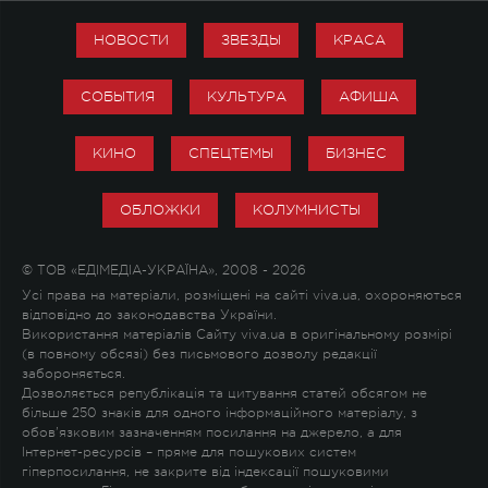
НОВОСТИ
ЗВЕЗДЫ
КРАСА
СОБЫТИЯ
КУЛЬТУРА
АФИША
КИНО
СПЕЦТЕМЫ
БИЗНЕС
ОБЛОЖКИ
КОЛУМНИСТЫ
© ТОВ «ЕДІМЕДІА-УКРАЇНА», 2008 - 2026
Усі права на матеріали, розміщені на сайті viva.ua, охороняються
відповідно до законодавства України.
Використання матеріалів Сайту viva.ua в оригінальному розмірі
(в повному обсязі) без письмового дозволу редакції
забороняється.
Дозволяється републікація та цитування статей обсягом не
більше 250 знаків для одного інформаційного матеріалу, з
обов'язковим зазначенням посилання на джерело, а для
Інтернет-ресурсів – пряме для пошукових систем
гіперпосилання, не закрите від індексації пошуковими