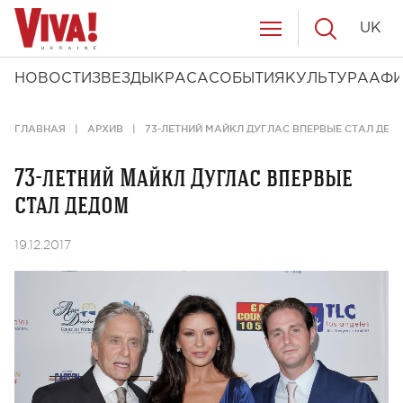
UK
НОВОСТИ
ЗВЕЗДЫ
КРАСА
СОБЫТИЯ
КУЛЬТУРА
АФ
ГЛАВНАЯ
АРХИВ
73-ЛЕТНИЙ МАЙКЛ ДУГЛАС ВПЕРВЫЕ СТАЛ ДЕД
73-летний Майкл Дуглас впервые
стал дедом
19.12.2017