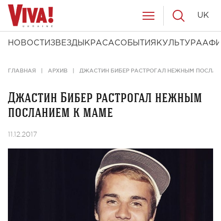
UK
НОВОСТИ
ЗВЕЗДЫ
КРАСА
СОБЫТИЯ
КУЛЬТУРА
АФ
ГЛАВНАЯ
АРХИВ
ДЖАСТИН БИБЕР РАСТРОГАЛ НЕЖНЫМ ПОСЛАН
Джастин Бибер растрогал нежным
посланием к маме
11.12.2017