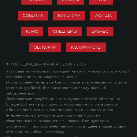
СОБЫТИЯ
КУЛЬТУРА
АФИША
КИНО
СПЕЦТЕМЫ
БИЗНЕС
ОБЛОЖКИ
КОЛУМНИСТЫ
© ТОВ «ЕДІМЕДІА-УКРАЇНА», 2008 - 2026
Усі права на матеріали, розміщені на сайті viva.ua, охороняються
відповідно до законодавства України.
Використання матеріалів Сайту viva.ua в оригінальному розмірі
(в повному обсязі) без письмового дозволу редакції
забороняється.
Дозволяється републікація та цитування статей обсягом не
більше 250 знаків для одного інформаційного матеріалу, з
обов'язковим зазначенням посилання на джерело, а для
Інтернет-ресурсів – пряме для пошукових систем
гіперпосилання, не закрите від індексації пошуковими
системами. Гіперпосилання має бути розміщене в підзаголовку
або першому абзаці матеріалу.