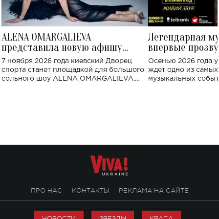
ALENA OMARGALIEVA
Легендарная м
представила новую афишу
впервые прозву
большого концерта во Дворце
Украине: где со
7 ноября 2026 года киевский Дворец
Осенью 2026 года у
спорта
спорта станет площадкой для большого
ждет одно из самы
сольного шоу ALENA OMARGALIEVA.
музыкальных событ
Концерт получил символичное название
«Не пьяная — влюбленная».
ПРО НАС
КОНТАКТЫ
РЕКЛАМА НА САЙТЕ
НОВОСТИ
ЗВЕЗДЫ
КРАСА