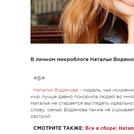
В личном микроблоге Натальи Водянов
#@#
Наталья Водянова
- модель, чья искренн
мир лучше давно покорила людей во многи
Наталья
не старается выглядеть идеально
слову, семью Водянова также не скрывает
сестрой.
СМОТРИТЕ ТАКЖЕ:
Все в сборе: Ната