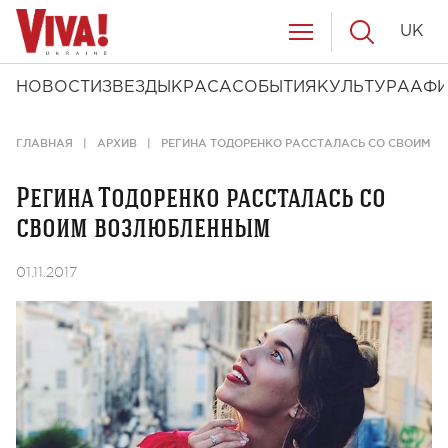
UK
НОВОСТИ
ЗВЕЗДЫ
КРАСА
СОБЫТИЯ
КУЛЬТУРА
АФ
ГЛАВНАЯ
АРХИВ
РЕГИНА ТОДОРЕНКО РАССТАЛАСЬ СО СВОИМ 
Регина Тодоренко рассталась со
своим возлюбленным
01.11.2017