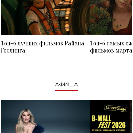
Топ-5 лучших фильмов Райана
Топ-5 самых о
Гослинга
фильмов марта 
посмотреть в к
АФИША