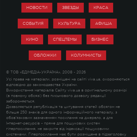
НОВОСТИ
ЗВЕЗДЫ
КРАСА
СОБЫТИЯ
КУЛЬТУРА
АФИША
КИНО
СПЕЦТЕМЫ
БИЗНЕС
ОБЛОЖКИ
КОЛУМНИСТЫ
© ТОВ «ЕДІМЕДІА-УКРАЇНА», 2008 - 2026
Усі права на матеріали, розміщені на сайті viva.ua, охороняються
відповідно до законодавства України.
Використання матеріалів Сайту viva.ua в оригінальному розмірі
(в повному обсязі) без письмового дозволу редакції
забороняється.
Дозволяється републікація та цитування статей обсягом не
більше 250 знаків для одного інформаційного матеріалу, з
обов'язковим зазначенням посилання на джерело, а для
Інтернет-ресурсів – пряме для пошукових систем
гіперпосилання, не закрите від індексації пошуковими
системами. Гіперпосилання має бути розміщене в підзаголовку