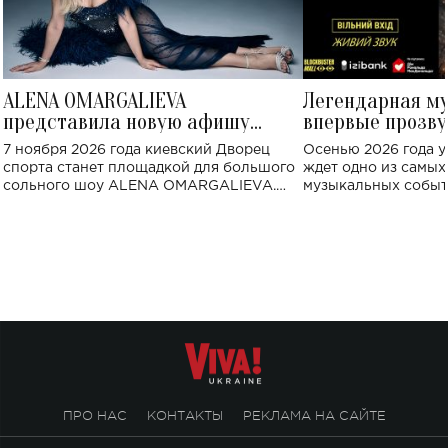
ALENA OMARGALIEVA
Легендарная м
представила новую афишу
впервые прозву
большого концерта во Дворце
Украине: где со
7 ноября 2026 года киевский Дворец
Осенью 2026 года у
спорта
спорта станет площадкой для большого
ждет одно из самы
сольного шоу ALENA OMARGALIEVA.
музыкальных событ
Концерт получил символичное название
«Не пьяная — влюбленная».
ПРО НАС
КОНТАКТЫ
РЕКЛАМА НА САЙТЕ