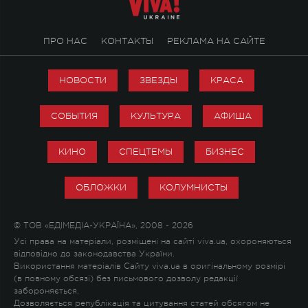
ПРО НАС
КОНТАКТЫ
РЕКЛАМА НА САЙТЕ
НОВОСТИ
ЗВЕЗДЫ
КРАСА
СОБЫТИЯ
КУЛЬТУРА
АФИША
КИНО
СПЕЦТЕМЫ
БИЗНЕС
ОБЛОЖКИ
КОЛУМНИСТЫ
© ТОВ «ЕДІМЕДІА-УКРАЇНА», 2008 - 2026
Усі права на матеріали, розміщені на сайті viva.ua, охороняються
відповідно до законодавства України.
Використання матеріалів Сайту viva.ua в оригінальному розмірі
(в повному обсязі) без письмового дозволу редакції
забороняється.
Дозволяється републікація та цитування статей обсягом не