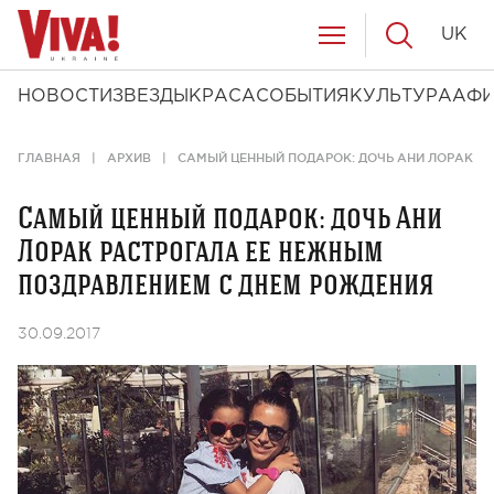
UK
НОВОСТИ
ЗВЕЗДЫ
КРАСА
СОБЫТИЯ
КУЛЬТУРА
АФ
ГЛАВНАЯ
АРХИВ
САМЫЙ ЦЕННЫЙ ПОДАРОК: ДОЧЬ АНИ ЛОРАК Р
Самый ценный подарок: дочь Ани
Лорак растрогала ее нежным
поздравлением с днем рождения
30.09.2017