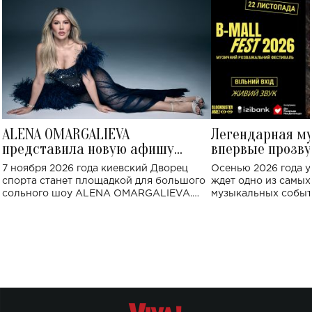
ALENA OMARGALIEVA
Легендарная м
представила новую афишу
впервые прозву
большого концерта во Дворце
Украине: где со
7 ноября 2026 года киевский Дворец
Осенью 2026 года у
спорта
спорта станет площадкой для большого
ждет одно из самы
сольного шоу ALENA OMARGALIEVA.
музыкальных событ
Концерт получил символичное название
«Не пьяная — влюбленная».