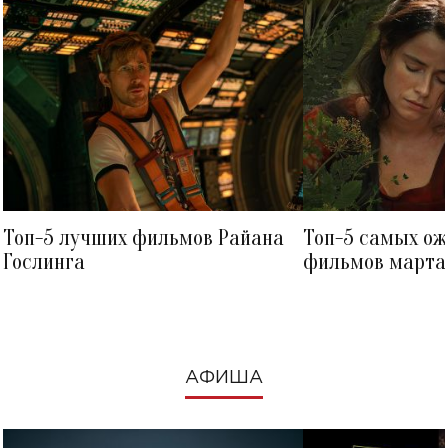
Топ-5 лучших фильмов Райана
Топ-5 самых о
Гослинга
фильмов марта 
посмотреть в к
АФИША