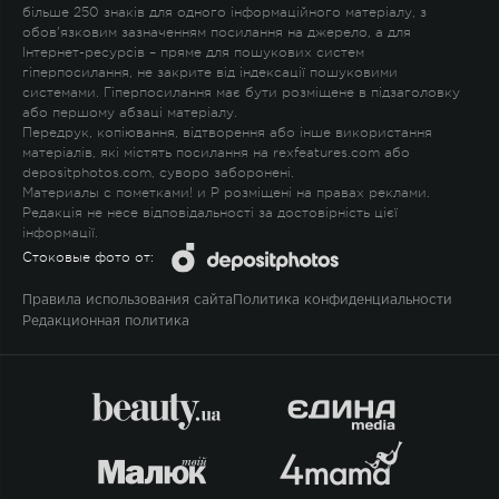
більше 250 знаків для одного інформаційного матеріалу, з
обов'язковим зазначенням посилання на джерело, а для
Інтернет-ресурсів – пряме для пошукових систем
гіперпосилання, не закрите від індексації пошуковими
системами. Гіперпосилання має бути розміщене в підзаголовку
або першому абзаці матеріалу.
Передрук, копіювання, відтворення або інше використання
матеріалів, які містять посилання на rexfeatures.com або
depositphotos.com, суворо заборонені.
Материалы с пометками
!
и
P
розміщені на правах реклами.
Редакція не несе відповідальності за достовірність цієї
інформації.
Стоковые фото от:
Правила использования сайта
Политика конфиденциальности
Редакционная политика