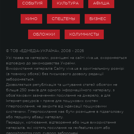
СОБЫТИЯ
КУЛЬТУРА
АФИША
КИНО
СПЕЦТЕМЫ
БИЗНЕС
ОБЛОЖКИ
КОЛУМНИСТЫ
© ТОВ «ЕДІМЕДІА-УКРАЇНА», 2008 - 2026
Усі права на матеріали, розміщені на сайті viva.ua, охороняються
відповідно до законодавства України.
Використання матеріалів Сайту viva.ua в оригінальному розмірі
(в повному обсязі) без письмового дозволу редакції
забороняється.
Дозволяється републікація та цитування статей обсягом не
більше 250 знаків для одного інформаційного матеріалу, з
обов'язковим зазначенням посилання на джерело, а для
Інтернет-ресурсів – пряме для пошукових систем
гіперпосилання, не закрите від індексації пошуковими
системами. Гіперпосилання має бути розміщене в підзаголовку
або першому абзаці матеріалу.
Передрук, копіювання, відтворення або інше використання
матеріалів, які містять посилання на rexfeatures.com або
depositphotos.com, суворо заборонені.