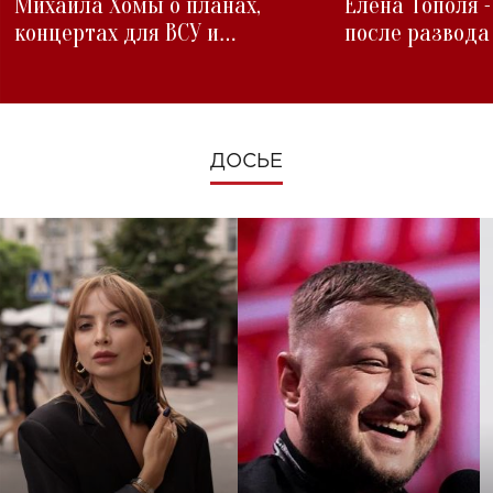
Михаила Хомы о планах,
Елена Тополя 
концертах для ВСУ и
после развода
изменениях во время войны
ДОСЬЕ