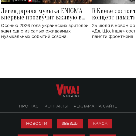
Легендарная музыка ENIGMA
В Киеве состои
впервые прозвучит вживую в
концерт памят
Украине: где состоится концерт
Клименко: более
Осенью 2026 года украинских зрителей
25 июля в новом op
исполнят песн
ждет одно из самых ожидаемых
«Де, Що, Інше» сос
музыкальных событий сезона.
памяти фронтмена
Михаила Клименко. 
особенный музыкал
посвященный артист
стало символом ис
настоящей любви.
ПРО НАС
КОНТАКТЫ
РЕКЛАМА НА САЙТЕ
НОВОСТИ
ЗВЕЗДЫ
КРАСА