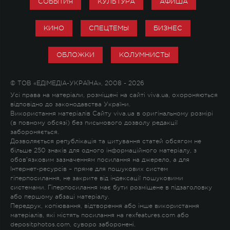
СОБЫТИЯ
КУЛЬТУРА
АФИША
КИНО
СПЕЦТЕМЫ
БИЗНЕС
ОБЛОЖКИ
КОЛУМНИСТЫ
© ТОВ «ЕДІМЕДІА-УКРАЇНА», 2008 - 2026
Усі права на матеріали, розміщені на сайті viva.ua, охороняються
відповідно до законодавства України.
Використання матеріалів Сайту viva.ua в оригінальному розмірі
(в повному обсязі) без письмового дозволу редакції
забороняється.
Дозволяється републікація та цитування статей обсягом не
більше 250 знаків для одного інформаційного матеріалу, з
обов'язковим зазначенням посилання на джерело, а для
Інтернет-ресурсів – пряме для пошукових систем
гіперпосилання, не закрите від індексації пошуковими
системами. Гіперпосилання має бути розміщене в підзаголовку
або першому абзаці матеріалу.
Передрук, копіювання, відтворення або інше використання
матеріалів, які містять посилання на rexfeatures.com або
depositphotos.com, суворо заборонені.