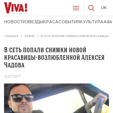
UK
НОВОСТИ
ЗВЕЗДЫ
КРАСА
СОБЫТИЯ
КУЛЬТУРА
АФ
ГЛАВНАЯ
АРХИВ
В СЕТЬ ПОПАЛИ СНИМКИ НОВОЙ КРАСАВИЦЫ-
В сеть попали снимки новой
красавицы-возлюбленной Алексея
Чадова
12.07.2017