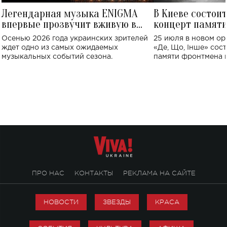
Легендарная музыка ENIGMA
В Киеве состои
впервые прозвучит вживую в
концерт памят
Украине: где состоится концерт
Клименко: более
Осенью 2026 года украинских зрителей
25 июля в новом op
исполнят песн
ждет одно из самых ожидаемых
«Де, Що, Інше» сос
музыкальных событий сезона.
памяти фронтмена
Михаила Клименко. 
особенный музыкал
посвященный артист
стало символом ис
настоящей любви.
ПРО НАС
КОНТАКТЫ
РЕКЛАМА НА САЙТЕ
НОВОСТИ
ЗВЕЗДЫ
КРАСА