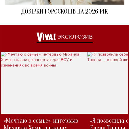
ДОБІРКИ ГОРОСКОПІВ НА 2026 РІК
ЭКСКЛЮЗИВ
«Мечтаю о семье»: интервью
«Я позволила 
Михаила Хомы о планах,
Елена Тополя 