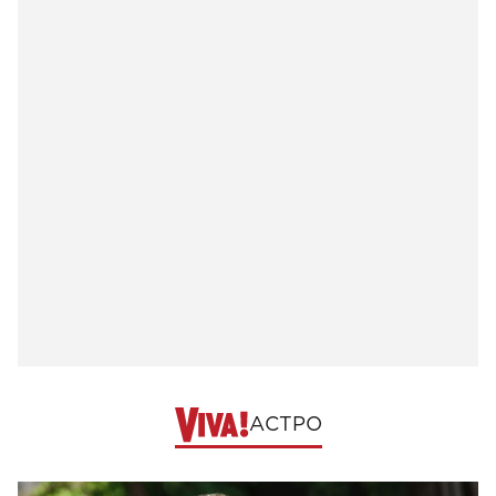
АСТРО