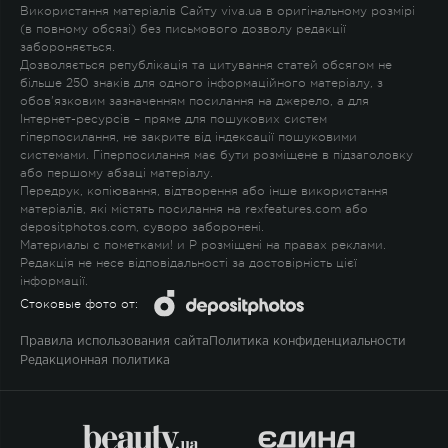
Використання матеріалів Сайту viva.ua в оригінальному розмірі
(в повному обсязі) без письмового дозволу редакції
забороняється.
Дозволяється републікація та цитування статей обсягом не
більше 250 знаків для одного інформаційного матеріалу, з
обов'язковим зазначенням посилання на джерело, а для
Інтернет-ресурсів – пряме для пошукових систем
гіперпосилання, не закрите від індексації пошуковими
системами. Гіперпосилання має бути розміщене в підзаголовку
або першому абзаці матеріалу.
Передрук, копіювання, відтворення або інше використання
матеріалів, які містять посилання на rexfeatures.com або
depositphotos.com, суворо заборонені.
Материалы с пометками
!
и
P
розміщені на правах реклами.
Редакція не несе відповідальності за достовірність цієї
інформації.
Стоковые фото от:
Правила использования сайта
Политика конфиденциальности
Редакционная политика