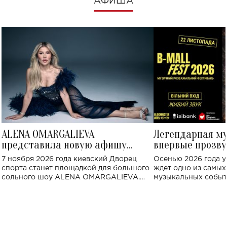
АФИША
ALENA OMARGALIEVA
Легендарная м
представила новую афишу
впервые прозву
большого концерта во Дворце
Украине: где со
7 ноября 2026 года киевский Дворец
Осенью 2026 года у
спорта
спорта станет площадкой для большого
ждет одно из самы
сольного шоу ALENA OMARGALIEVA.
музыкальных событ
Концерт получил символичное название
«Не пьяная — влюбленная».