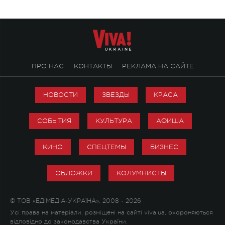
ПРО НАС
КОНТАКТЫ
РЕКЛАМА НА САЙТЕ
НОВОСТИ
ЗВЕЗДЫ
КРАСА
СОБЫТИЯ
КУЛЬТУРА
АФИША
КИНО
СПЕЦТЕМЫ
БИЗНЕС
ОБЛОЖКИ
КОЛУМНИСТЫ
© ТОВ «ЕДІМЕДІА-УКРАЇНА», 2008 - 2026
Усі права на матеріали, розміщені на сайті viva.ua, охороняються
відповідно до законодавства України.