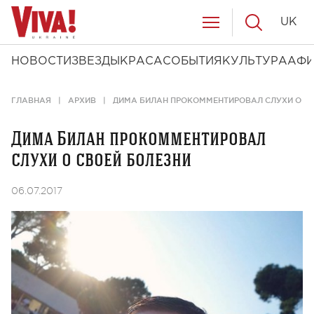
UK
НОВОСТИ
ЗВЕЗДЫ
КРАСА
СОБЫТИЯ
КУЛЬТУРА
АФ
ГЛАВНАЯ
АРХИВ
ДИМА БИЛАН ПРОКОММЕНТИРОВАЛ СЛУХИ О СВ
Дима Билан прокомментировал
слухи о своей болезни
06.07.2017