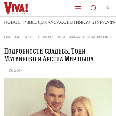
UK
НОВОСТИ
ЗВЕЗДЫ
КРАСА
СОБЫТИЯ
КУЛЬТУРА
АФ
ГЛАВНАЯ
АРХИВ
ПОДРОБНОСТИ СВАДЬБЫ ТОНИ МАТВИЕНКО И 
Подробности свадьбы Тони
Матвиенко и Арсена Мирзояна
14.06.2017