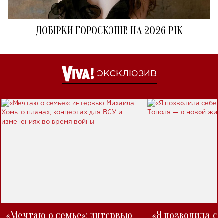
ДОБІРКИ ГОРОСКОПІВ НА 2026 РІК
ЭКСКЛЮЗИВ
«Мечтаю о семье»: интервью
«Я позволила 