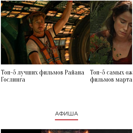
Топ-5 лучших фильмов Райана
Топ-5 самых о
Гослинга
фильмов марта 
посмотреть в к
АФИША