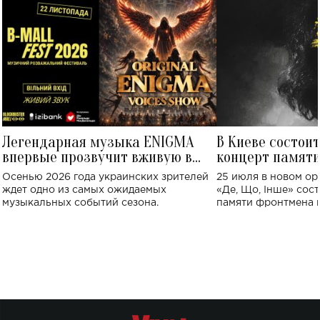
Легендарная музыка ENIGMA
В Киеве состои
впервые прозвучит вживую в
концерт памят
Украине: где состоится концерт
Клименко: более
Осенью 2026 года украинских зрителей
25 июля в новом op
исполнят песн
ждет одно из самых ожидаемых
«Де, Що, Інше» сос
музыкальных событий сезона.
памяти фронтмена
Михаила Клименко. 
особенный музыкал
посвященный артист
стало символом ис
настоящей любви.