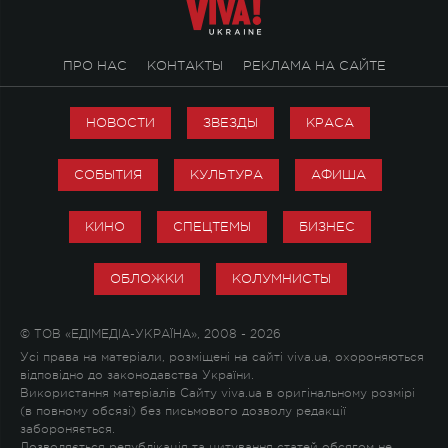
ПРО НАС
КОНТАКТЫ
РЕКЛАМА НА САЙТЕ
НОВОСТИ
ЗВЕЗДЫ
КРАСА
СОБЫТИЯ
КУЛЬТУРА
АФИША
КИНО
СПЕЦТЕМЫ
БИЗНЕС
ОБЛОЖКИ
КОЛУМНИСТЫ
© ТОВ «ЕДІМЕДІА-УКРАЇНА», 2008 - 2026
Усі права на матеріали, розміщені на сайті viva.ua, охороняються
відповідно до законодавства України.
Використання матеріалів Сайту viva.ua в оригінальному розмірі
(в повному обсязі) без письмового дозволу редакції
забороняється.
Дозволяється републікація та цитування статей обсягом не