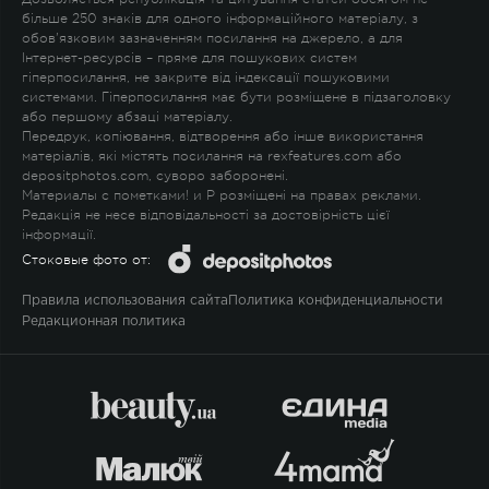
більше 250 знаків для одного інформаційного матеріалу, з
обов'язковим зазначенням посилання на джерело, а для
Інтернет-ресурсів – пряме для пошукових систем
гіперпосилання, не закрите від індексації пошуковими
системами. Гіперпосилання має бути розміщене в підзаголовку
або першому абзаці матеріалу.
Передрук, копіювання, відтворення або інше використання
матеріалів, які містять посилання на rexfeatures.com або
depositphotos.com, суворо заборонені.
Материалы с пометками
!
и
P
розміщені на правах реклами.
Редакція не несе відповідальності за достовірність цієї
інформації.
Стоковые фото от:
Правила использования сайта
Политика конфиденциальности
Редакционная политика