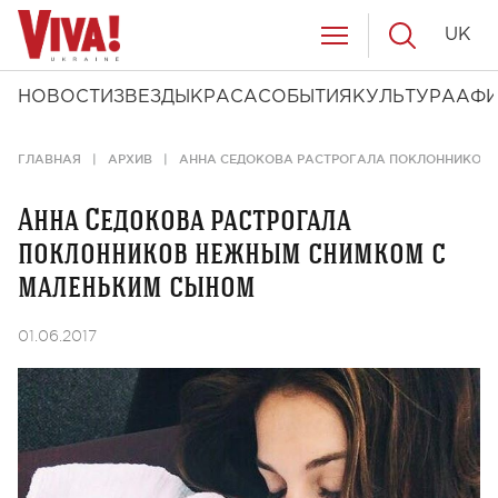
UK
НОВОСТИ
ЗВЕЗДЫ
КРАСА
СОБЫТИЯ
КУЛЬТУРА
АФ
ГЛАВНАЯ
АРХИВ
АННА СЕДОКОВА РАСТРОГАЛА ПОКЛОННИКОВ
Анна Седокова растрогала
поклонников нежным снимком с
маленьким сыном
01.06.2017