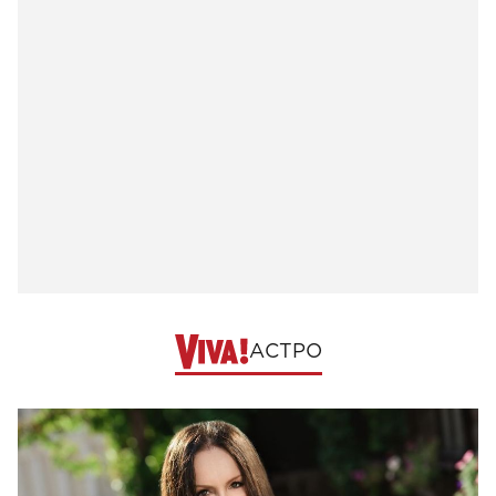
АСТРО