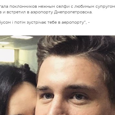
огала поклонников нежным селфи с любимым супругом
з и встретил в аэропорту Днепропетровска.
усом і потім зустрічає тебе в аеропорту", -