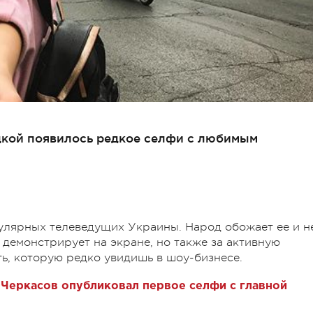
цкой появилось редкое селфи с любимым
улярных телеведущих Украины. Народ обожает ее и н
 демонстрирует на экране, но также за активную
ь, которую редко увидишь в шоу-бизнесе.
Черкасов опубликовал первое селфи с главной