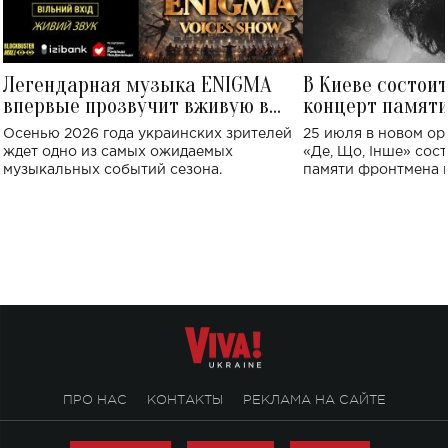
Легендарная музыка ENIGMA
В Киеве состои
впервые прозвучит вживую в
концерт памят
Украине: где состоится концерт
Клименко: более
Осенью 2026 года украинских зрителей
25 июля в новом op
исполнят песн
ждет одно из самых ожидаемых
«Де, Що, Інше» сос
музыкальных событий сезона.
памяти фронтмена
Михаила Клименко. 
особенный музыкал
посвященный артист
стало символом ис
настоящей любви.
ПРО НАС
КОНТАКТЫ
РЕКЛАМА НА САЙТЕ