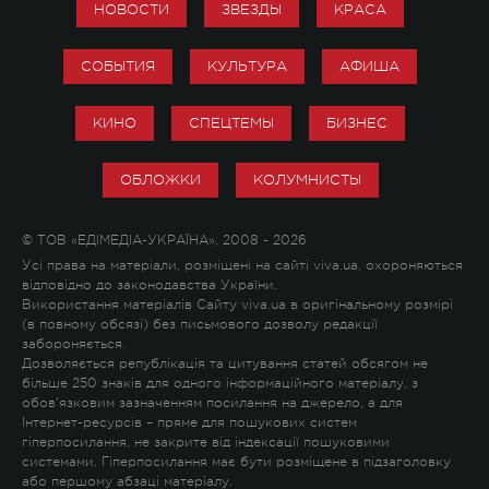
НОВОСТИ
ЗВЕЗДЫ
КРАСА
СОБЫТИЯ
КУЛЬТУРА
АФИША
КИНО
СПЕЦТЕМЫ
БИЗНЕС
ОБЛОЖКИ
КОЛУМНИСТЫ
© ТОВ «ЕДІМЕДІА-УКРАЇНА», 2008 - 2026
Усі права на матеріали, розміщені на сайті viva.ua, охороняються
відповідно до законодавства України.
Використання матеріалів Сайту viva.ua в оригінальному розмірі
(в повному обсязі) без письмового дозволу редакції
забороняється.
Дозволяється републікація та цитування статей обсягом не
більше 250 знаків для одного інформаційного матеріалу, з
обов'язковим зазначенням посилання на джерело, а для
Інтернет-ресурсів – пряме для пошукових систем
гіперпосилання, не закрите від індексації пошуковими
системами. Гіперпосилання має бути розміщене в підзаголовку
або першому абзаці матеріалу.