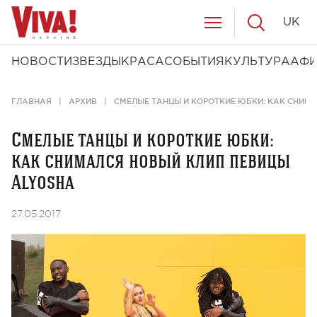
UK
НОВОСТИ
ЗВЕЗДЫ
КРАСА
СОБЫТИЯ
КУЛЬТУРА
АФ
ГЛАВНАЯ
АРХИВ
СМЕЛЫЕ ТАНЦЫ И КОРОТКИЕ ЮБКИ: КАК СНИМ
Смелые танцы и короткие юбки:
как снимался новый клип певицы
Alyosha
27.05.2017