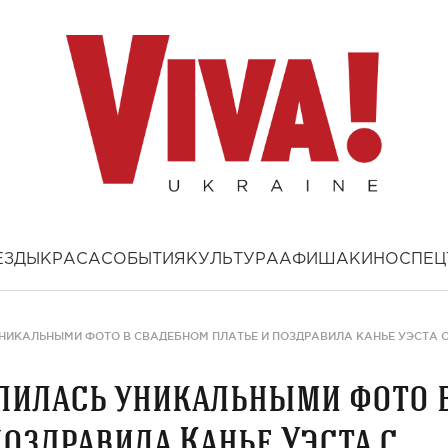
ЕЗДЫ
КРАСА
СОБЫТИЯ
КУЛЬТУРА
АФИША
КИНО
СПЕЦ
НИКАЛЬНЫМИ ФОТО В СВАДЕБНОМ ПЛАТЬЕ И ПОЗДРАВИЛА КАНЬЕ УЭСТА 
лилась уникальными фото 
поздравила Канье Уэста с