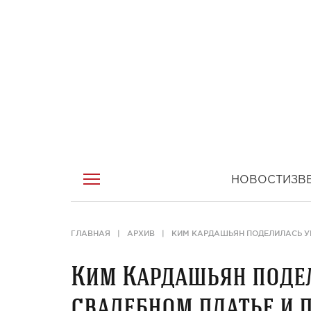
НОВОСТИ
ЗВ
ГЛАВНАЯ
АРХИВ
КИМ КАРДАШЬЯН ПОДЕЛИЛАСЬ У
Ким Кардашьян поде
свадебном платье и 