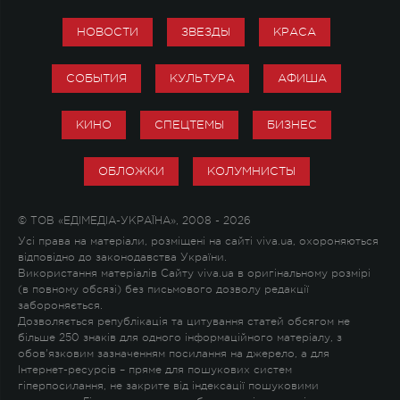
НОВОСТИ
ЗВЕЗДЫ
КРАСА
СОБЫТИЯ
КУЛЬТУРА
АФИША
КИНО
СПЕЦТЕМЫ
БИЗНЕС
ОБЛОЖКИ
КОЛУМНИСТЫ
© ТОВ «ЕДІМЕДІА-УКРАЇНА», 2008 - 2026
Усі права на матеріали, розміщені на сайті viva.ua, охороняються
відповідно до законодавства України.
Використання матеріалів Сайту viva.ua в оригінальному розмірі
(в повному обсязі) без письмового дозволу редакції
забороняється.
Дозволяється републікація та цитування статей обсягом не
більше 250 знаків для одного інформаційного матеріалу, з
обов'язковим зазначенням посилання на джерело, а для
Інтернет-ресурсів – пряме для пошукових систем
гіперпосилання, не закрите від індексації пошуковими