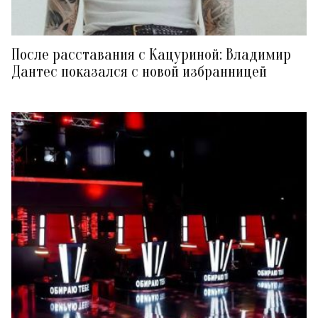
После расставания с Кацуриной: Владимир
Дантес показался с новой избранницей