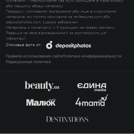
системами. Гіперпосилання має бути розміщене в підзаголовку
або першому абзаці матеріалу.
Передрук, копіювання, відтворення або інше використання
матеріалів, які містять посилання на rexfeatures.com або
depositphotos.com, суворо заборонені.
Материалы с пометками
!
и
P
розміщені на правах реклами.
Редакція не несе відповідальності за достовірність цієї
інформації.
Стоковые фото от:
Правила использования сайта
Политика конфиденциальности
Редакционная политика