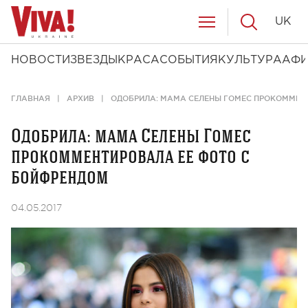
UK
НОВОСТИ
ЗВЕЗДЫ
КРАСА
СОБЫТИЯ
КУЛЬТУРА
АФ
ГЛАВНАЯ
АРХИВ
ОДОБРИЛА: МАМА СЕЛЕНЫ ГОМЕС ПРОКОММЕН
Одобрила: мама Селены Гомес
прокомментировала ее фото с
бойфрендом
04.05.2017