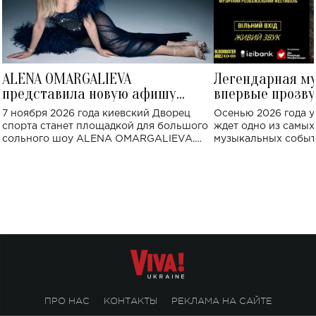
ALENA OMARGALIEVA
Легендарная м
представила новую афишу
впервые прозву
большого концерта во Дворце
Украине: где со
7 ноября 2026 года киевский Дворец
Осенью 2026 года у
спорта
спорта станет площадкой для большого
ждет одно из самы
сольного шоу ALENA OMARGALIEVA.
музыкальных событ
Концерт получил символичное название
«Не пьяная — влюбленная».
ПРО НАС
КОНТАКТЫ
РЕКЛАМА НА САЙТЕ