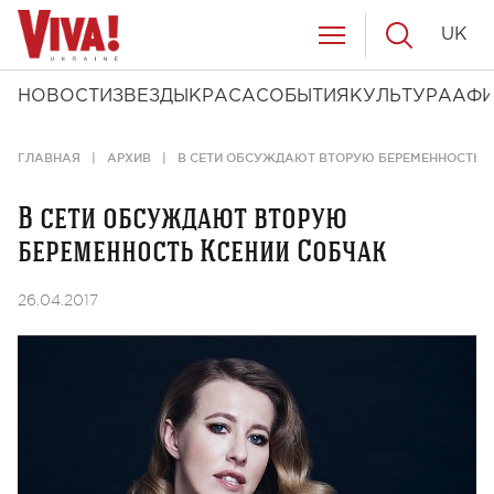
UK
НОВОСТИ
ЗВЕЗДЫ
КРАСА
СОБЫТИЯ
КУЛЬТУРА
АФ
ГЛАВНАЯ
АРХИВ
В СЕТИ ОБСУЖДАЮТ ВТОРУЮ БЕРЕМЕННОСТЬ 
В сети обсуждают вторую
беременность Ксении Собчак
26.04.2017