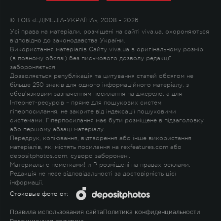
© ТОВ «ЕДІМЕДІА-УКРАЇНА», 2008 - 2026
Усі права на матеріали, розміщені на сайті viva.ua, охороняються
відповідно до законодавства України.
Використання матеріалів Сайту viva.ua в оригінальному розмірі
(в повному обсязі) без письмового дозволу редакції
забороняється.
Дозволяється републікація та цитування статей обсягом не
більше 250 знаків для одного інформаційного матеріалу, з
обов'язковим зазначенням посилання на джерело, а для
Інтернет-ресурсів – пряме для пошукових систем
гіперпосилання, не закрите від індексації пошуковими
системами. Гіперпосилання має бути розміщене в підзаголовку
або першому абзаці матеріалу.
Передрук, копіювання, відтворення або інше використання
матеріалів, які містять посилання на rexfeatures.com або
depositphotos.com, суворо заборонені.
Материалы с пометками
!
и
P
розміщені на правах реклами.
Редакція не несе відповідальності за достовірність цієї
інформації.
Стоковые фото от:
Правила использования сайта
Политика конфиденциальности