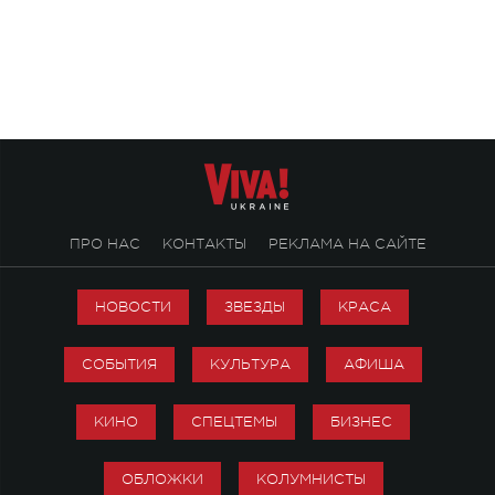
Михаила Клименко. 
особенный музыкал
посвященный артист
стало символом ис
настоящей любви.
ПРО НАС
КОНТАКТЫ
РЕКЛАМА НА САЙТЕ
НОВОСТИ
ЗВЕЗДЫ
КРАСА
СОБЫТИЯ
КУЛЬТУРА
АФИША
КИНО
СПЕЦТЕМЫ
БИЗНЕС
ОБЛОЖКИ
КОЛУМНИСТЫ