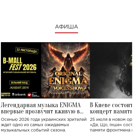
АФИША
Легендарная музыка ENIGMA
В Киеве состои
впервые прозвучит вживую в
концерт памят
Украине: где состоится концерт
Клименко: более
Осенью 2026 года украинских зрителей
25 июля в новом op
исполнят песн
ждет одно из самых ожидаемых
«Де, Що, Інше» сос
музыкальных событий сезона.
памяти фронтмена